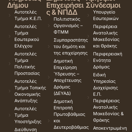
Δήμου
Επιχειρήσει
Σύνδεσμοι
ς & ΝΠΔΔ
Αυτοτελές
Υπουργείο
Τμήμα Κ.Ε.Π.
Εσωτερικών
Πολιτιστικός
Οργανισμός –
Αυτοτελές
Περιφέρεια
ΦΤΜΜ
Τμήμα
Ανατολικής
Εσωτερικού
Μακεδονίας
Συμπαραστάτης
Ελέγχου
και Θράκης
του δημότη και
της επιχείρησης
Αυτοτελές
Περιφερειακή
Τμήμα
Ενότητα
Δημοτική
Πολιτικής
Δράμας
Επιχείρηση
Προστασίας
Ύδρευσης –
Ειδική
Αποχέτευσης
Αυτοτελές
Υπηρεσίας
Δράμας
Τμήμα Τοπικής
Διαχείρισης
(ΔΕΥΑΔ)
Οικονομικής
Ε.Π.
Ανάπτυξης
Περιφέρειας
Δημοτική
Ανατολικής
Επιτροπή
Αυτοτελές
Μακεδονίας &
Πρωτοβάθμιας
Τμήμα
Θράκης
και
Υποστήριξης
Δευτεροβάθμιας
Αποκεντρωμένη
Διεύθυνση