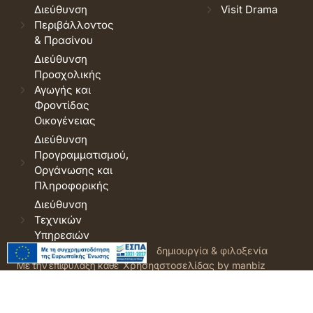
Διεύθυνση
Visit Drama
Περιβάλλοντος
& Πρασίνου
Διεύθυνση
Προσχολικής
Αγωγής και
Φροντίδας
Οικογένειας
Διεύθυνση
Προγραμματισμού,
Οργάνωσης και
Πληροφορικής
Διεύθυνση
Τεχνικών
Υπηρεσιών
© 2026 Δήμος Δράμας.
Όροι
δημιουργία & φιλοξενία
Με την επιφύλαξη κάθε
Χρήσης
ιστοσελίδας by manbiz
νόμιμου δικαιώματος.