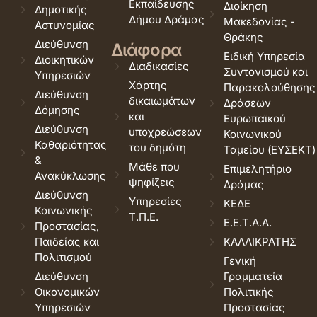
Εκπαίδευσης
Διοίκηση
Δημοτικής
Δήμου Δράμας
Μακεδονίας -
Αστυνομίας
Θράκης
Διεύθυνση
Διάφορα
Ειδική Υπηρεσία
Διοικητικών
Διαδικασίες
Συντονισμού και
Υπηρεσιών
Χάρτης
Παρακολούθησης
Διεύθυνση
δικαιωμάτων
Δράσεων
Δόμησης
και
Ευρωπαϊκού
Διεύθυνση
υποχρεώσεων
Κοινωνικού
Καθαριότητας
του δημότη
Ταμείου (ΕΥΣΕΚΤ)
&
Μάθε που
Επιμελητήριο
Ανακύκλωσης
ψηφίζεις
Δράμας
Διεύθυνση
Υπηρεσίες
ΚΕΔΕ
Κοινωνικής
Τ.Π.Ε.
Ε.Ε.Τ.Α.Α.
Προστασίας,
Παιδείας και
ΚΑΛΛΙΚΡΑΤΗΣ
Πολιτισμού
Γενική
Διεύθυνση
Γραμματεία
Οικονομικών
Πολιτικής
Υπηρεσιών
Προστασίας