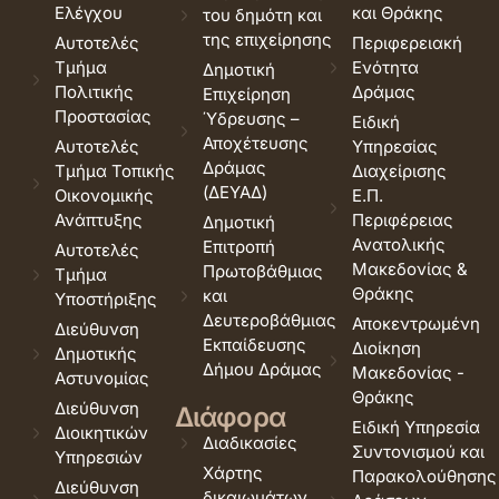
Ελέγχου
και Θράκης
του δημότη και
της επιχείρησης
Αυτοτελές
Περιφερειακή
Τμήμα
Ενότητα
Δημοτική
Πολιτικής
Δράμας
Επιχείρηση
Προστασίας
Ύδρευσης –
Ειδική
Αποχέτευσης
Αυτοτελές
Υπηρεσίας
Δράμας
Τμήμα Τοπικής
Διαχείρισης
(ΔΕΥΑΔ)
Οικονομικής
Ε.Π.
Ανάπτυξης
Περιφέρειας
Δημοτική
Ανατολικής
Επιτροπή
Αυτοτελές
Μακεδονίας &
Πρωτοβάθμιας
Τμήμα
Θράκης
και
Υποστήριξης
Δευτεροβάθμιας
Αποκεντρωμένη
Διεύθυνση
Εκπαίδευσης
Διοίκηση
Δημοτικής
Δήμου Δράμας
Μακεδονίας -
Αστυνομίας
Θράκης
Διεύθυνση
Διάφορα
Ειδική Υπηρεσία
Διοικητικών
Διαδικασίες
Συντονισμού και
Υπηρεσιών
Χάρτης
Παρακολούθησης
Διεύθυνση
δικαιωμάτων