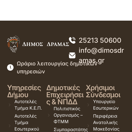
25213 50600
info@dimosdr
amas.gr
Ωράριο λειτουργίας δημοτικών
υπηρεσιών
Υπηρεσίες
Δημοτικές
Χρήσιμοι
Δήμου
Επιχειρήσει
Σύνδεσμοι
ς & ΝΠΔΔ
Αυτοτελές
Υπουργείο
Τμήμα Κ.Ε.Π.
Εσωτερικών
Πολιτιστικός
Οργανισμός –
Αυτοτελές
Περιφέρεια
ΦΤΜΜ
Τμήμα
Ανατολικής
Εσωτερικού
Μακεδονίας
Συμπαραστάτης