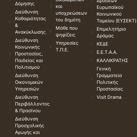
Δράσεων
Δόμησης
και
Ευρωπαϊκού
Διεύθυνση
υποχρεώσεων
Κοινωνικού
Καθαριότητας
του δημότη
Ταμείου (ΕΥΣΕΚΤ)
&
Μάθε που
Επιμελητήριο
Ανακύκλωσης
ψηφίζεις
Δράμας
Διεύθυνση
Υπηρεσίες
ΚΕΔΕ
Κοινωνικής
Τ.Π.Ε.
Ε.Ε.Τ.Α.Α.
Προστασίας,
Παιδείας και
ΚΑΛΛΙΚΡΑΤΗΣ
Πολιτισμού
Γενική
Διεύθυνση
Γραμματεία
Οικονομικών
Πολιτικής
Υπηρεσιών
Προστασίας
Διεύθυνση
Visit Drama
Περιβάλλοντος
& Πρασίνου
Διεύθυνση
Προσχολικής
Αγωγής και