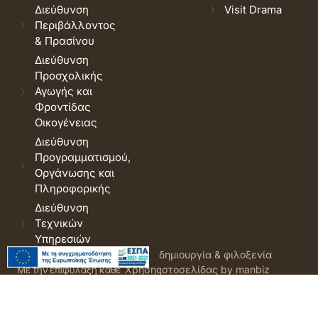
Διεύθυνση
Visit Drama
Περιβάλλοντος
& Πρασίνου
Διεύθυνση
Προσχολικής
Αγωγής και
Φροντίδας
Οικογένειας
Διεύθυνση
Προγραμματισμού,
Οργάνωσης και
Πληροφορικής
Διεύθυνση
Τεχνικών
Υπηρεσιών
© 2026 Δήμος Δράμας.
Όροι
δημιουργία & φιλοξενία
Με την επιφύλαξη κάθε
Χρήσης
ιστοσελίδας by manbiz
νόμιμου δικαιώματος.