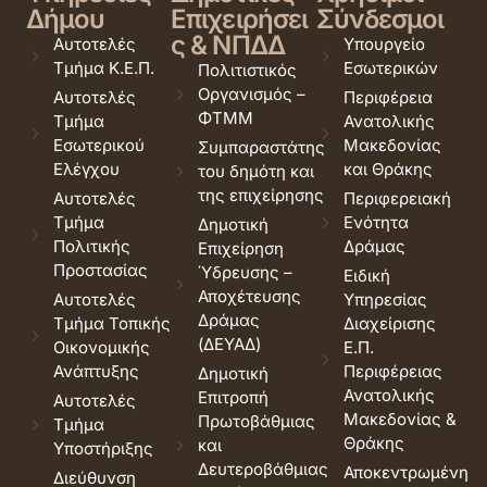
Δήμου
Επιχειρήσει
Σύνδεσμοι
ς & ΝΠΔΔ
Αυτοτελές
Υπουργείο
Τμήμα Κ.Ε.Π.
Εσωτερικών
Πολιτιστικός
Οργανισμός –
Αυτοτελές
Περιφέρεια
ΦΤΜΜ
Τμήμα
Ανατολικής
Εσωτερικού
Μακεδονίας
Συμπαραστάτης
Ελέγχου
και Θράκης
του δημότη και
της επιχείρησης
Αυτοτελές
Περιφερειακή
Τμήμα
Ενότητα
Δημοτική
Πολιτικής
Δράμας
Επιχείρηση
Προστασίας
Ύδρευσης –
Ειδική
Αποχέτευσης
Αυτοτελές
Υπηρεσίας
Δράμας
Τμήμα Τοπικής
Διαχείρισης
(ΔΕΥΑΔ)
Οικονομικής
Ε.Π.
Ανάπτυξης
Περιφέρειας
Δημοτική
Ανατολικής
Επιτροπή
Αυτοτελές
Μακεδονίας &
Πρωτοβάθμιας
Τμήμα
Θράκης
και
Υποστήριξης
Δευτεροβάθμιας
Αποκεντρωμένη
Διεύθυνση