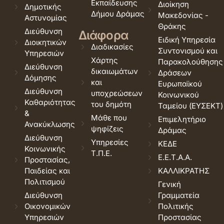
Εκπαίδευσης
Διοίκηση
Δημοτικής
Δήμου Δράμας
Μακεδονίας -
Αστυνομίας
Θράκης
Διεύθυνση
Διάφορα
Ειδική Υπηρεσία
Διοικητικών
Διαδικασίες
Συντονισμού και
Υπηρεσιών
Χάρτης
Παρακολούθησης
Διεύθυνση
δικαιωμάτων
Δράσεων
Δόμησης
και
Ευρωπαϊκού
Διεύθυνση
υποχρεώσεων
Κοινωνικού
Καθαριότητας
του δημότη
Ταμείου (ΕΥΣΕΚΤ)
&
Μάθε που
Επιμελητήριο
Ανακύκλωσης
ψηφίζεις
Δράμας
Διεύθυνση
Υπηρεσίες
ΚΕΔΕ
Κοινωνικής
Τ.Π.Ε.
Ε.Ε.Τ.Α.Α.
Προστασίας,
Παιδείας και
ΚΑΛΛΙΚΡΑΤΗΣ
Πολιτισμού
Γενική
Διεύθυνση
Γραμματεία
Οικονομικών
Πολιτικής
Υπηρεσιών
Προστασίας