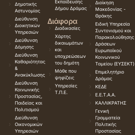
Εκπαίδευσης
Διοίκηση
Δημοτικής
Δήμου Δράμας
Μακεδονίας -
Αστυνομίας
Θράκης
Διεύθυνση
Διάφορα
Ειδική Υπηρεσία
Διοικητικών
Διαδικασίες
Συντονισμού και
Υπηρεσιών
Χάρτης
Παρακολούθησης
Διεύθυνση
δικαιωμάτων
Δράσεων
Δόμησης
και
Ευρωπαϊκού
Διεύθυνση
υποχρεώσεων
Κοινωνικού
Καθαριότητας
του δημότη
Ταμείου (ΕΥΣΕΚΤ)
&
Μάθε που
Επιμελητήριο
Ανακύκλωσης
ψηφίζεις
Δράμας
Διεύθυνση
Υπηρεσίες
ΚΕΔΕ
Κοινωνικής
Τ.Π.Ε.
Ε.Ε.Τ.Α.Α.
Προστασίας,
Παιδείας και
ΚΑΛΛΙΚΡΑΤΗΣ
Πολιτισμού
Γενική
Διεύθυνση
Γραμματεία
Οικονομικών
Πολιτικής
Υπηρεσιών
Προστασίας