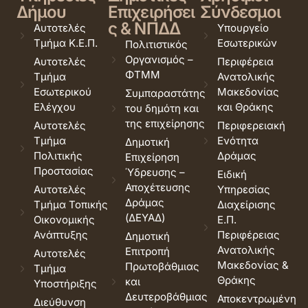
Δήμου
Επιχειρήσει
Σύνδεσμοι
ς & ΝΠΔΔ
Αυτοτελές
Υπουργείο
Τμήμα Κ.Ε.Π.
Εσωτερικών
Πολιτιστικός
Οργανισμός –
Αυτοτελές
Περιφέρεια
ΦΤΜΜ
Τμήμα
Ανατολικής
Εσωτερικού
Μακεδονίας
Συμπαραστάτης
Ελέγχου
και Θράκης
του δημότη και
της επιχείρησης
Αυτοτελές
Περιφερειακή
Τμήμα
Ενότητα
Δημοτική
Πολιτικής
Δράμας
Επιχείρηση
Προστασίας
Ύδρευσης –
Ειδική
Αποχέτευσης
Αυτοτελές
Υπηρεσίας
Δράμας
Τμήμα Τοπικής
Διαχείρισης
(ΔΕΥΑΔ)
Οικονομικής
Ε.Π.
Ανάπτυξης
Περιφέρειας
Δημοτική
Ανατολικής
Επιτροπή
Αυτοτελές
Μακεδονίας &
Πρωτοβάθμιας
Τμήμα
Θράκης
και
Υποστήριξης
Δευτεροβάθμιας
Αποκεντρωμένη
Διεύθυνση