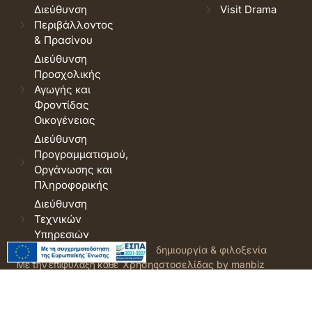
Διεύθυνση
Visit Drama
Περιβάλλοντος
& Πρασίνου
Διεύθυνση
Προσχολικής
Αγωγής και
Φροντίδας
Οικογένειας
Διεύθυνση
Προγραμματισμού,
Οργάνωσης και
Πληροφορικής
Διεύθυνση
Τεχνικών
Υπηρεσιών
© 2026 Δήμος Δράμας.
Όροι
δημιουργία & φιλοξενία
Με την επιφύλαξη κάθε
Χρήσης
ιστοσελίδας by manbiz
νόμιμου δικαιώματος.