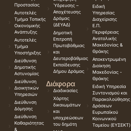
Προστασίας
Ύδρευσης –
Ειδική
Αποχέτευσης
Αυτοτελές
Υπηρεσίας
Δράμας
Τμήμα Τοπικής
Διαχείρισης
(ΔΕΥΑΔ)
Οικονομικής
Ε.Π.
Ανάπτυξης
Περιφέρειας
Δημοτική
Ανατολικής
Επιτροπή
Αυτοτελές
Μακεδονίας &
Πρωτοβάθμιας
Τμήμα
Θράκης
και
Υποστήριξης
Δευτεροβάθμιας
Αποκεντρωμένη
Διεύθυνση
Εκπαίδευσης
Διοίκηση
Δημοτικής
Δήμου Δράμας
Μακεδονίας -
Αστυνομίας
Θράκης
Διεύθυνση
Διάφορα
Ειδική Υπηρεσία
Διοικητικών
Διαδικασίες
Συντονισμού και
Υπηρεσιών
Χάρτης
Παρακολούθησης
Διεύθυνση
δικαιωμάτων
Δράσεων
Δόμησης
και
Ευρωπαϊκού
Διεύθυνση
υποχρεώσεων
Κοινωνικού
Καθαριότητας
του δημότη
Ταμείου (ΕΥΣΕΚΤ)
&