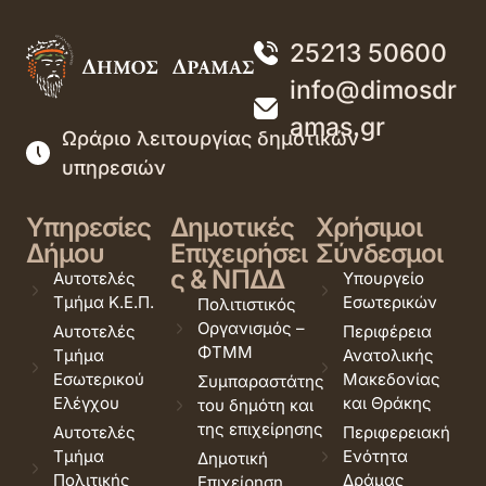
25213 50600
info@dimosdr
amas.gr
Ωράριο λειτουργίας δημοτικών
υπηρεσιών
Υπηρεσίες
Δημοτικές
Χρήσιμοι
Δήμου
Επιχειρήσει
Σύνδεσμοι
ς & ΝΠΔΔ
Αυτοτελές
Υπουργείο
Τμήμα Κ.Ε.Π.
Εσωτερικών
Πολιτιστικός
Οργανισμός –
Αυτοτελές
Περιφέρεια
ΦΤΜΜ
Τμήμα
Ανατολικής
Εσωτερικού
Μακεδονίας
Συμπαραστάτης
Ελέγχου
και Θράκης
του δημότη και
της επιχείρησης
Αυτοτελές
Περιφερειακή
Τμήμα
Ενότητα
Δημοτική
Πολιτικής
Δράμας
Επιχείρηση