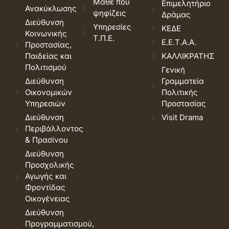
Μάθε που
Επιμελητήριο
Ανακύκλωσης
ψηφίζεις
Δράμας
Διεύθυνση
Υπηρεσίες
ΚΕΔΕ
Κοινωνικής
Τ.Π.Ε.
Ε.Ε.Τ.Α.Α.
Προστασίας,
Παιδείας και
ΚΑΛΛΙΚΡΑΤΗΣ
Πολιτισμού
Γενική
Διεύθυνση
Γραμματεία
Οικονομικών
Πολιτικής
Υπηρεσιών
Προστασίας
Διεύθυνση
Visit Drama
Περιβάλλοντος
& Πρασίνου
Διεύθυνση
Προσχολικής
Αγωγής και
Φροντίδας
Οικογένειας
Διεύθυνση
Προγραμματισμού,