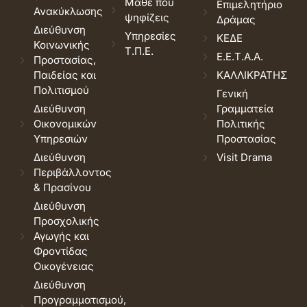
Μάθε που
Επιμελητήριο
Ανακύκλωσης
ψηφίζεις
Δράμας
Διεύθυνση
Υπηρεσίες
ΚΕΔΕ
Κοινωνικής
Τ.Π.Ε.
Ε.Ε.Τ.Α.Α.
Προστασίας,
Παιδείας και
ΚΑΛΛΙΚΡΑΤΗΣ
Πολιτισμού
Γενική
Διεύθυνση
Γραμματεία
Οικονομικών
Πολιτικής
Υπηρεσιών
Προστασίας
Διεύθυνση
Visit Drama
Περιβάλλοντος
& Πρασίνου
Διεύθυνση
Προσχολικής
Αγωγής και
Φροντίδας
Οικογένειας
Διεύθυνση
Προγραμματισμού,