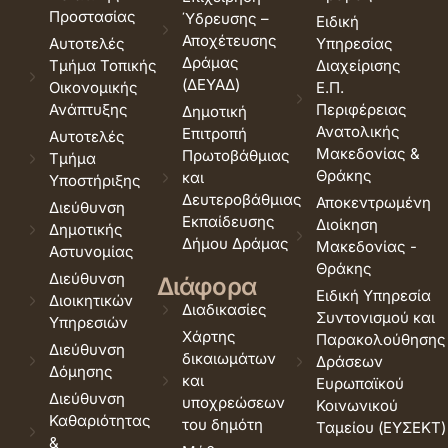
Προστασίας
Ύδρευσης –
Ειδική
Αποχέτευσης
Αυτοτελές
Υπηρεσίας
Δράμας
Τμήμα Τοπικής
Διαχείρισης
(ΔΕΥΑΔ)
Οικονομικής
Ε.Π.
Ανάπτυξης
Περιφέρειας
Δημοτική
Ανατολικής
Επιτροπή
Αυτοτελές
Μακεδονίας &
Πρωτοβάθμιας
Τμήμα
Θράκης
και
Υποστήριξης
Δευτεροβάθμιας
Αποκεντρωμένη
Διεύθυνση
Εκπαίδευσης
Διοίκηση
Δημοτικής
Δήμου Δράμας
Μακεδονίας -
Αστυνομίας
Θράκης
Διεύθυνση
Διάφορα
Ειδική Υπηρεσία
Διοικητικών
Διαδικασίες
Συντονισμού και
Υπηρεσιών
Χάρτης
Παρακολούθησης
Διεύθυνση
δικαιωμάτων
Δράσεων
Δόμησης
και
Ευρωπαϊκού
Διεύθυνση
υποχρεώσεων
Κοινωνικού
Καθαριότητας
του δημότη
Ταμείου (ΕΥΣΕΚΤ)
&