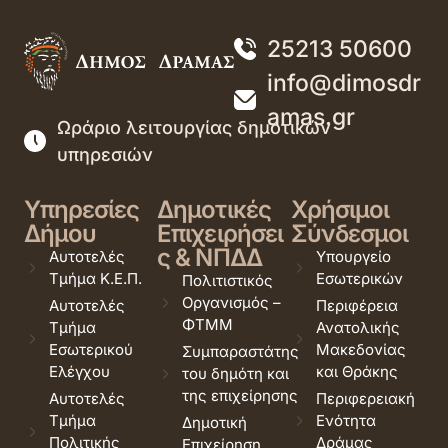
25213 50600
info@dimosdr
amas.gr
Ωράριο λειτουργίας δημοτικών
υπηρεσιών
Υπηρεσίες
Δημοτικές
Χρήσιμοι
Δήμου
Επιχειρήσει
Σύνδεσμοι
ς & ΝΠΔΔ
Αυτοτελές
Υπουργείο
Τμήμα Κ.Ε.Π.
Εσωτερικών
Πολιτιστικός
Οργανισμός –
Αυτοτελές
Περιφέρεια
ΦΤΜΜ
Τμήμα
Ανατολικής
Εσωτερικού
Μακεδονίας
Συμπαραστάτης
Ελέγχου
και Θράκης
του δημότη και
της επιχείρησης
Αυτοτελές
Περιφερειακή
Τμήμα
Ενότητα
Δημοτική
Πολιτικής
Δράμας
Επιχείρηση