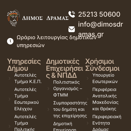
25213 50600
info@dimosdr
amas.gr
Ωράριο λειτουργίας δημοτικών
υπηρεσιών
Υπηρεσίες
Δημοτικές
Χρήσιμοι
Δήμου
Επιχειρήσει
Σύνδεσμοι
ς & ΝΠΔΔ
Αυτοτελές
Υπουργείο
Τμήμα Κ.Ε.Π.
Εσωτερικών
Πολιτιστικός
Οργανισμός –
Αυτοτελές
Περιφέρεια
ΦΤΜΜ
Τμήμα
Ανατολικής
Εσωτερικού
Μακεδονίας
Συμπαραστάτης
Ελέγχου
και Θράκης
του δημότη και
της επιχείρησης
Αυτοτελές
Περιφερειακή
Τμήμα
Ενότητα
Δημοτική
Πολιτικής
Δράμας
Επιχείρηση