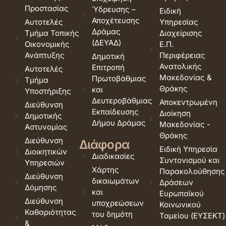
Προστασίας
Ύδρευσης –
Ειδική
Αποχέτευσης
Αυτοτελές
Υπηρεσίας
Δράμας
Τμήμα Τοπικής
Διαχείρισης
(ΔΕΥΑΔ)
Οικονομικής
Ε.Π.
Ανάπτυξης
Περιφέρειας
Δημοτική
Ανατολικής
Επιτροπή
Αυτοτελές
Μακεδονίας &
Πρωτοβάθμιας
Τμήμα
Θράκης
και
Υποστήριξης
Δευτεροβάθμιας
Αποκεντρωμένη
Διεύθυνση
Εκπαίδευσης
Διοίκηση
Δημοτικής
Δήμου Δράμας
Μακεδονίας -
Αστυνομίας
Θράκης
Διεύθυνση
Διάφορα
Ειδική Υπηρεσία
Διοικητικών
Διαδικασίες
Συντονισμού και
Υπηρεσιών
Χάρτης
Παρακολούθησης
Διεύθυνση
δικαιωμάτων
Δράσεων
Δόμησης
και
Ευρωπαϊκού
Διεύθυνση
υποχρεώσεων
Κοινωνικού
Καθαριότητας
του δημότη
Ταμείου (ΕΥΣΕΚΤ)
&