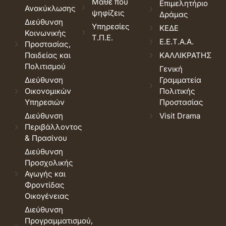
Μάθε που
Επιμελητήριο
Ανακύκλωσης
ψηφίζεις
Δράμας
Διεύθυνση
Υπηρεσίες
ΚΕΔΕ
Κοινωνικής
Τ.Π.Ε.
Ε.Ε.Τ.Α.Α.
Προστασίας,
Παιδείας και
ΚΑΛΛΙΚΡΑΤΗΣ
Πολιτισμού
Γενική
Διεύθυνση
Γραμματεία
Οικονομικών
Πολιτικής
Υπηρεσιών
Προστασίας
Διεύθυνση
Visit Drama
Περιβάλλοντος
& Πρασίνου
Διεύθυνση
Προσχολικής
Αγωγής και
Φροντίδας
Οικογένειας
Διεύθυνση
Προγραμματισμού,