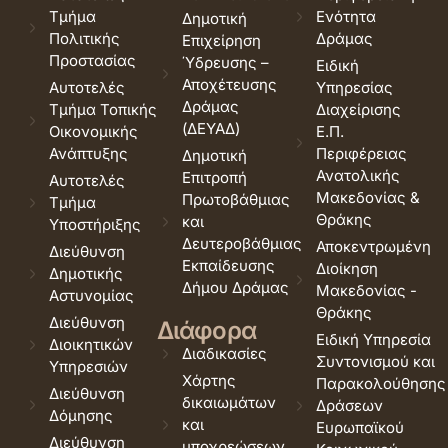
Τμήμα
Ενότητα
Δημοτική
Πολιτικής
Δράμας
Επιχείρηση
Προστασίας
Ύδρευσης –
Ειδική
Αποχέτευσης
Αυτοτελές
Υπηρεσίας
Δράμας
Τμήμα Τοπικής
Διαχείρισης
(ΔΕΥΑΔ)
Οικονομικής
Ε.Π.
Ανάπτυξης
Περιφέρειας
Δημοτική
Ανατολικής
Επιτροπή
Αυτοτελές
Μακεδονίας &
Πρωτοβάθμιας
Τμήμα
Θράκης
και
Υποστήριξης
Δευτεροβάθμιας
Αποκεντρωμένη
Διεύθυνση
Εκπαίδευσης
Διοίκηση
Δημοτικής
Δήμου Δράμας
Μακεδονίας -
Αστυνομίας
Θράκης
Διεύθυνση
Διάφορα
Ειδική Υπηρεσία
Διοικητικών
Διαδικασίες
Συντονισμού και
Υπηρεσιών
Χάρτης
Παρακολούθησης
Διεύθυνση
δικαιωμάτων
Δράσεων
Δόμησης
και
Ευρωπαϊκού
Διεύθυνση
υποχρεώσεων