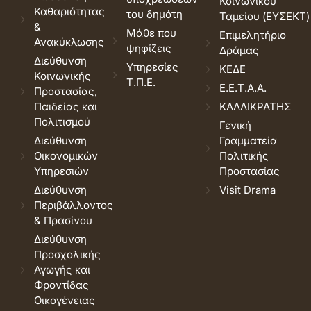
Κοινωνικού
Καθαριότητας
του δημότη
Ταμείου (ΕΥΣΕΚΤ)
&
Μάθε που
Επιμελητήριο
Ανακύκλωσης
ψηφίζεις
Δράμας
Διεύθυνση
Υπηρεσίες
ΚΕΔΕ
Κοινωνικής
Τ.Π.Ε.
Ε.Ε.Τ.Α.Α.
Προστασίας,
Παιδείας και
ΚΑΛΛΙΚΡΑΤΗΣ
Πολιτισμού
Γενική
Διεύθυνση
Γραμματεία
Οικονομικών
Πολιτικής
Υπηρεσιών
Προστασίας
Διεύθυνση
Visit Drama
Περιβάλλοντος
& Πρασίνου
Διεύθυνση
Προσχολικής
Αγωγής και
Φροντίδας
Οικογένειας