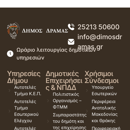
25213 50600
info@dimosdr
amas.gr
Ωράριο λειτουργίας δημοτικών
υπηρεσιών
Υπηρεσίες
Δημοτικές
Χρήσιμοι
Δήμου
Επιχειρήσει
Σύνδεσμοι
ς & ΝΠΔΔ
Αυτοτελές
Υπουργείο
Τμήμα Κ.Ε.Π.
Εσωτερικών
Πολιτιστικός
Οργανισμός –
Αυτοτελές
Περιφέρεια
ΦΤΜΜ
Τμήμα
Ανατολικής
Εσωτερικού
Μακεδονίας
Συμπαραστάτης
Ελέγχου
και Θράκης
του δημότη και
της επιχείρησης
Αυτοτελές
Περιφερειακή