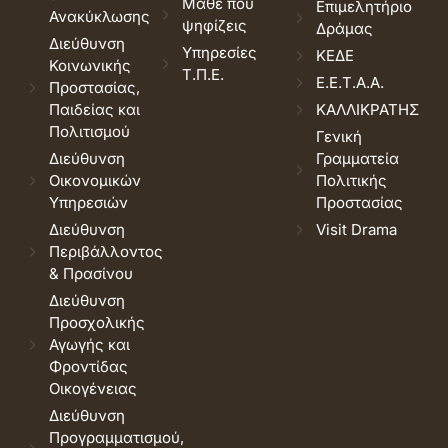
Μάθε που
Επιμελητήριο
Ανακύκλωσης
ψηφίζεις
Δράμας
Διεύθυνση
Υπηρεσίες
ΚΕΔΕ
Κοινωνικής
Τ.Π.Ε.
Ε.Ε.Τ.Α.Α.
Προστασίας,
Παιδείας και
ΚΑΛΛΙΚΡΑΤΗΣ
Πολιτισμού
Γενική
Διεύθυνση
Γραμματεία
Οικονομικών
Πολιτικής
Υπηρεσιών
Προστασίας
Διεύθυνση
Visit Drama
Περιβάλλοντος
& Πρασίνου
Διεύθυνση
Προσχολικής
Αγωγής και
Φροντίδας
Οικογένειας
Διεύθυνση
Προγραμματισμού,