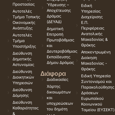
Προστασίας
Ύδρευσης –
Ειδική
Αποχέτευσης
Αυτοτελές
Υπηρεσίας
Δράμας
Τμήμα Τοπικής
Διαχείρισης
(ΔΕΥΑΔ)
Οικονομικής
Ε.Π.
Ανάπτυξης
Περιφέρειας
Δημοτική
Ανατολικής
Επιτροπή
Αυτοτελές
Μακεδονίας &
Πρωτοβάθμιας
Τμήμα
Θράκης
και
Υποστήριξης
Δευτεροβάθμιας
Αποκεντρωμένη
Διεύθυνση
Εκπαίδευσης
Διοίκηση
Δημοτικής
Δήμου Δράμας
Μακεδονίας -
Αστυνομίας
Θράκης
Διεύθυνση
Διάφορα
Ειδική Υπηρεσία
Διοικητικών
Διαδικασίες
Συντονισμού και
Υπηρεσιών
Χάρτης
Παρακολούθησης
Διεύθυνση
δικαιωμάτων
Δράσεων
Δόμησης
και
Ευρωπαϊκού
Διεύθυνση
υποχρεώσεων
Κοινωνικού
Καθαριότητας
του δημότη
Ταμείου (ΕΥΣΕΚΤ)
&