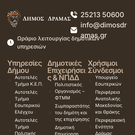
25213 50600
info@dimosdr
amas.gr
Ωράριο λειτουργίας δημοτικών
υπηρεσιών
Υπηρεσίες
Δημοτικές
Χρήσιμοι
Δήμου
Επιχειρήσει
Σύνδεσμοι
ς & ΝΠΔΔ
Αυτοτελές
Υπουργείο
Τμήμα Κ.Ε.Π.
Εσωτερικών
Πολιτιστικός
Οργανισμός –
Αυτοτελές
Περιφέρεια
ΦΤΜΜ
Τμήμα
Ανατολικής
Εσωτερικού
Μακεδονίας
Συμπαραστάτης
Ελέγχου
και Θράκης
του δημότη και
της επιχείρησης
Αυτοτελές
Περιφερειακή
Τμήμα
Ενότητα
Δημοτική
Πολιτικής
Δράμας
Επιχείρηση