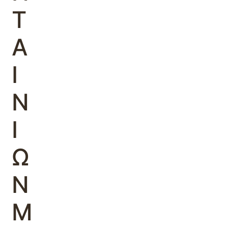
Τ
Α
Ι
Ν
Ι
Ω
Ν
Μ