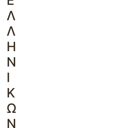
Ε
Λ
Λ
Η
Ν
Ι
Κ
Ω
Ν