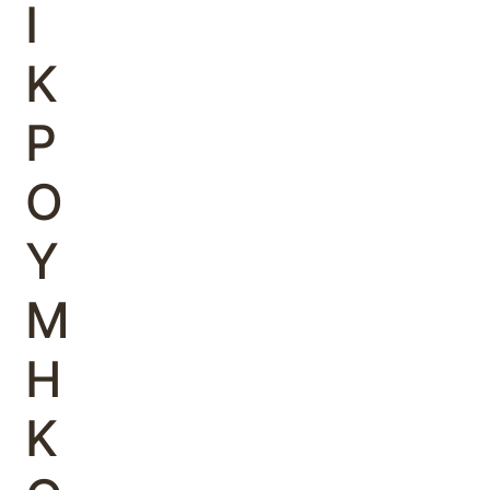
Ι
Κ
Ρ
Ο
Υ
Μ
Η
Κ