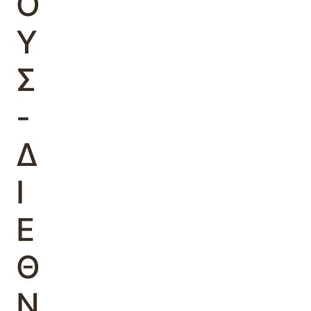
Ο
Υ
Σ
-
Δ
Ι
Ε
Θ
Ν