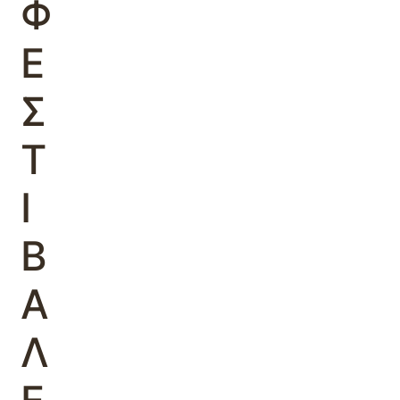
Φ
Ε
Σ
Τ
Ι
Β
Α
Λ