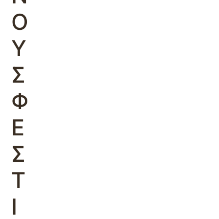
Ο
Υ
Σ
Φ
Ε
Σ
Τ
Ι