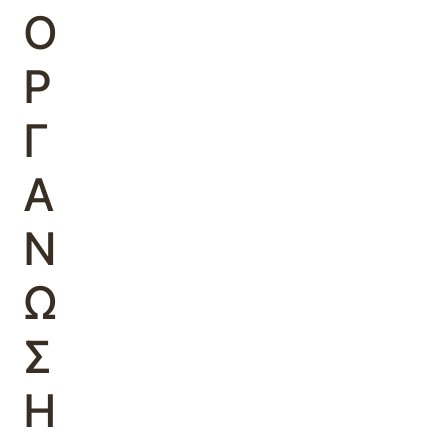
Ο
Ρ
Γ
Α
Ν
Ω
Σ
Η