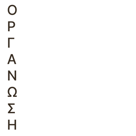
Ο
Ρ
Γ
Α
Ν
Ω
Σ
Η