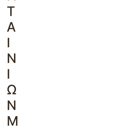
Τ
Α
Ι
Ν
Ι
Ω
Ν
Μ