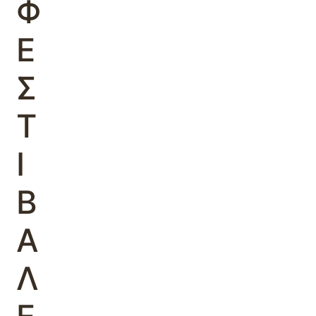
Φ
Ε
Σ
Τ
Ι
Β
Α
Λ