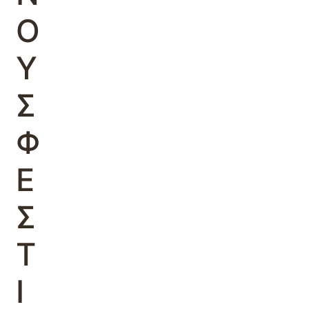
Ο
Υ
Σ
Φ
Ε
Σ
Τ
Ι