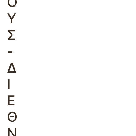
Ο
Υ
Σ
-
Δ
Ι
Ε
Θ
Ν