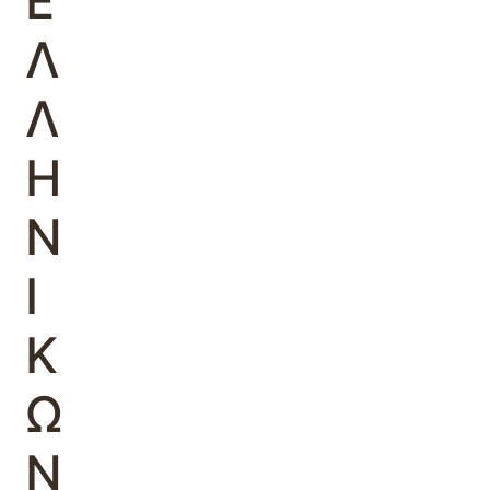
Ε
Λ
Λ
Η
Ν
Ι
Κ
Ω
Ν