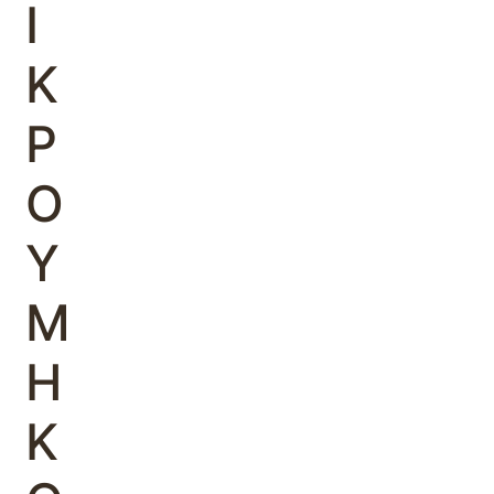
Ι
Κ
Ρ
Ο
Υ
Μ
Η
Κ