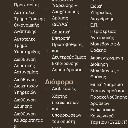
Προστασίας
Ύδρευσης –
Ειδική
Αποχέτευσης
Αυτοτελές
Υπηρεσίας
Δράμας
Τμήμα Τοπικής
Διαχείρισης
(ΔΕΥΑΔ)
Οικονομικής
Ε.Π.
Ανάπτυξης
Περιφέρειας
Δημοτική
Ανατολικής
Επιτροπή
Αυτοτελές
Μακεδονίας &
Πρωτοβάθμιας
Τμήμα
Θράκης
και
Υποστήριξης
Δευτεροβάθμιας
Αποκεντρωμένη
Διεύθυνση
Εκπαίδευσης
Διοίκηση
Δημοτικής
Δήμου Δράμας
Μακεδονίας -
Αστυνομίας
Θράκης
Διεύθυνση
Διάφορα
Ειδική Υπηρεσία
Διοικητικών
Διαδικασίες
Συντονισμού και
Υπηρεσιών
Χάρτης
Παρακολούθησης
Διεύθυνση
δικαιωμάτων
Δράσεων
Δόμησης
και
Ευρωπαϊκού
Διεύθυνση
υποχρεώσεων
Κοινωνικού
Καθαριότητας
του δημότη
Ταμείου (ΕΥΣΕΚΤ)
&