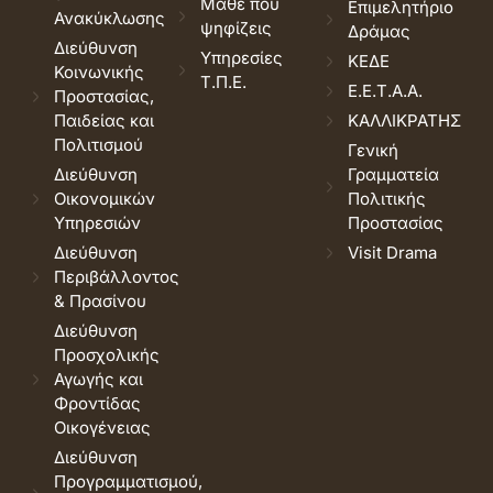
Μάθε που
Επιμελητήριο
Ανακύκλωσης
ψηφίζεις
Δράμας
Διεύθυνση
Υπηρεσίες
ΚΕΔΕ
Κοινωνικής
Τ.Π.Ε.
Ε.Ε.Τ.Α.Α.
Προστασίας,
Παιδείας και
ΚΑΛΛΙΚΡΑΤΗΣ
Πολιτισμού
Γενική
Διεύθυνση
Γραμματεία
Οικονομικών
Πολιτικής
Υπηρεσιών
Προστασίας
Διεύθυνση
Visit Drama
Περιβάλλοντος
& Πρασίνου
Διεύθυνση
Προσχολικής
Αγωγής και
Φροντίδας
Οικογένειας
Διεύθυνση
Προγραμματισμού,