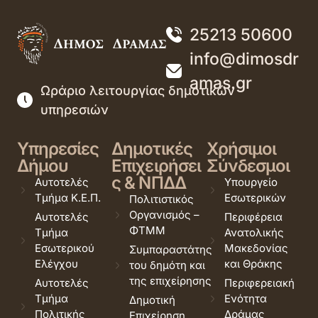
25213 50600
info@dimosdr
amas.gr
Ωράριο λειτουργίας δημοτικών
υπηρεσιών
Υπηρεσίες
Δημοτικές
Χρήσιμοι
Δήμου
Επιχειρήσει
Σύνδεσμοι
ς & ΝΠΔΔ
Αυτοτελές
Υπουργείο
Τμήμα Κ.Ε.Π.
Εσωτερικών
Πολιτιστικός
Οργανισμός –
Αυτοτελές
Περιφέρεια
ΦΤΜΜ
Τμήμα
Ανατολικής
Εσωτερικού
Μακεδονίας
Συμπαραστάτης
Ελέγχου
και Θράκης
του δημότη και
της επιχείρησης
Αυτοτελές
Περιφερειακή
Τμήμα
Ενότητα
Δημοτική
Πολιτικής
Δράμας
Επιχείρηση