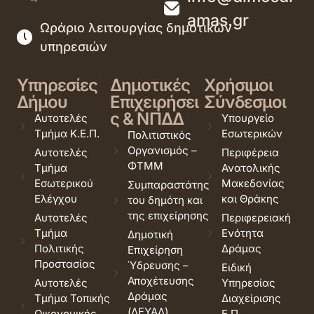
amas.gr
Ωράριο λειτουργίας δημοτικών
υπηρεσιών
Υπηρεσίες
Δημοτικές
Χρήσιμοι
Δήμου
Επιχειρήσει
Σύνδεσμοι
ς & ΝΠΔΔ
Αυτοτελές
Υπουργείο
Τμήμα Κ.Ε.Π.
Εσωτερικών
Πολιτιστικός
Οργανισμός –
Αυτοτελές
Περιφέρεια
ΦΤΜΜ
Τμήμα
Ανατολικής
Εσωτερικού
Μακεδονίας
Συμπαραστάτης
Ελέγχου
και Θράκης
του δημότη και
της επιχείρησης
Αυτοτελές
Περιφερειακή
Τμήμα
Ενότητα
Δημοτική
Πολιτικής
Δράμας
Επιχείρηση
Προστασίας
Ύδρευσης –
Ειδική
Αποχέτευσης
Αυτοτελές
Υπηρεσίας
Δράμας
Τμήμα Τοπικής
Διαχείρισης
(ΔΕΥΑΔ)
Οικονομικής
Ε.Π.