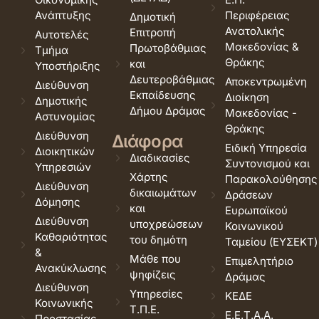
Ανάπτυξης
Περιφέρειας
Δημοτική
Ανατολικής
Επιτροπή
Αυτοτελές
Μακεδονίας &
Πρωτοβάθμιας
Τμήμα
Θράκης
και
Υποστήριξης
Δευτεροβάθμιας
Αποκεντρωμένη
Διεύθυνση
Εκπαίδευσης
Διοίκηση
Δημοτικής
Δήμου Δράμας
Μακεδονίας -
Αστυνομίας
Θράκης
Διεύθυνση
Διάφορα
Ειδική Υπηρεσία
Διοικητικών
Διαδικασίες
Συντονισμού και
Υπηρεσιών
Χάρτης
Παρακολούθησης
Διεύθυνση
δικαιωμάτων
Δράσεων
Δόμησης
και
Ευρωπαϊκού
Διεύθυνση
υποχρεώσεων
Κοινωνικού
Καθαριότητας
του δημότη
Ταμείου (ΕΥΣΕΚΤ)
&
Μάθε που
Επιμελητήριο
Ανακύκλωσης
ψηφίζεις
Δράμας
Διεύθυνση
Υπηρεσίες
ΚΕΔΕ
Κοινωνικής
Τ.Π.Ε.
Ε.Ε.Τ.Α.Α.
Προστασίας,