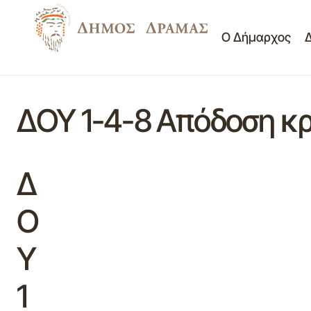
Ο Δήμαρχος
ΔΟΥ 1-4-8 Απόδοση κ
Δ
Ο
Υ
1