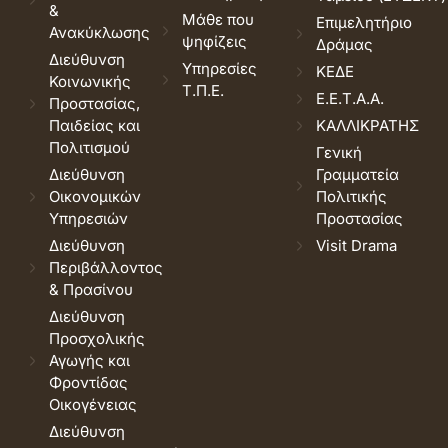
&
Μάθε που
Επιμελητήριο
Ανακύκλωσης
ψηφίζεις
Δράμας
Διεύθυνση
Υπηρεσίες
ΚΕΔΕ
Κοινωνικής
Τ.Π.Ε.
Ε.Ε.Τ.Α.Α.
Προστασίας,
Παιδείας και
ΚΑΛΛΙΚΡΑΤΗΣ
Πολιτισμού
Γενική
Διεύθυνση
Γραμματεία
Οικονομικών
Πολιτικής
Υπηρεσιών
Προστασίας
Διεύθυνση
Visit Drama
Περιβάλλοντος
& Πρασίνου
Διεύθυνση
Προσχολικής
Αγωγής και
Φροντίδας
Οικογένειας
Διεύθυνση