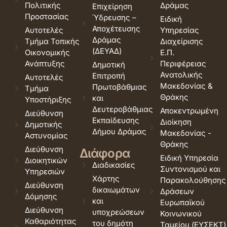
Πολιτικής
Δράμας
Επιχείρηση
Προστασίας
Ύδρευσης –
Ειδική
Αποχέτευσης
Αυτοτελές
Υπηρεσίας
Δράμας
Τμήμα Τοπικής
Διαχείρισης
(ΔΕΥΑΔ)
Οικονομικής
Ε.Π.
Ανάπτυξης
Περιφέρειας
Δημοτική
Ανατολικής
Επιτροπή
Αυτοτελές
Μακεδονίας &
Πρωτοβάθμιας
Τμήμα
Θράκης
και
Υποστήριξης
Δευτεροβάθμιας
Αποκεντρωμένη
Διεύθυνση
Εκπαίδευσης
Διοίκηση
Δημοτικής
Δήμου Δράμας
Μακεδονίας -
Αστυνομίας
Θράκης
Διεύθυνση
Διάφορα
Ειδική Υπηρεσία
Διοικητικών
Διαδικασίες
Συντονισμού και
Υπηρεσιών
Χάρτης
Παρακολούθησης
Διεύθυνση
δικαιωμάτων
Δράσεων
Δόμησης
και
Ευρωπαϊκού
Διεύθυνση
υποχρεώσεων
Κοινωνικού
Καθαριότητας
του δημότη
Ταμείου (ΕΥΣΕΚΤ)