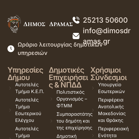
25213 50600
info@dimosdr
amas.gr
Ωράριο λειτουργίας δημοτικών
υπηρεσιών
Υπηρεσίες
Δημοτικές
Χρήσιμοι
Δήμου
Επιχειρήσει
Σύνδεσμοι
ς & ΝΠΔΔ
Αυτοτελές
Υπουργείο
Τμήμα Κ.Ε.Π.
Εσωτερικών
Πολιτιστικός
Οργανισμός –
Αυτοτελές
Περιφέρεια
ΦΤΜΜ
Τμήμα
Ανατολικής
Εσωτερικού
Μακεδονίας
Συμπαραστάτης
Ελέγχου
και Θράκης
του δημότη και
της επιχείρησης
Αυτοτελές
Περιφερειακή
Τμήμα
Ενότητα
Δημοτική