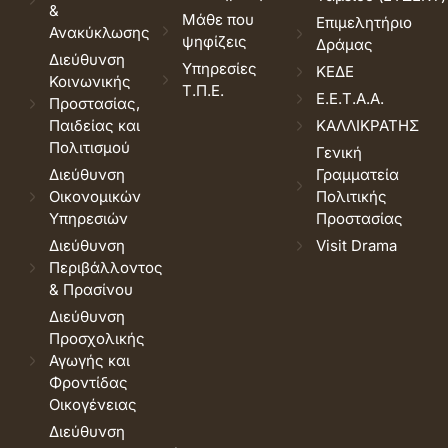
&
Μάθε που
Επιμελητήριο
Ανακύκλωσης
ψηφίζεις
Δράμας
Διεύθυνση
Υπηρεσίες
ΚΕΔΕ
Κοινωνικής
Τ.Π.Ε.
Ε.Ε.Τ.Α.Α.
Προστασίας,
Παιδείας και
ΚΑΛΛΙΚΡΑΤΗΣ
Πολιτισμού
Γενική
Διεύθυνση
Γραμματεία
Οικονομικών
Πολιτικής
Υπηρεσιών
Προστασίας
Διεύθυνση
Visit Drama
Περιβάλλοντος
& Πρασίνου
Διεύθυνση
Προσχολικής
Αγωγής και
Φροντίδας
Οικογένειας
Διεύθυνση