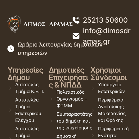
25213 50600
info@dimosdr
amas.gr
Ωράριο λειτουργίας δημοτικών
υπηρεσιών
Υπηρεσίες
Δημοτικές
Χρήσιμοι
Δήμου
Επιχειρήσει
Σύνδεσμοι
ς & ΝΠΔΔ
Αυτοτελές
Υπουργείο
Τμήμα Κ.Ε.Π.
Εσωτερικών
Πολιτιστικός
Οργανισμός –
Αυτοτελές
Περιφέρεια
ΦΤΜΜ
Τμήμα
Ανατολικής
Εσωτερικού
Μακεδονίας
Συμπαραστάτης
Ελέγχου
και Θράκης
του δημότη και
της επιχείρησης
Αυτοτελές
Περιφερειακή
Τμήμα
Ενότητα
Δημοτική