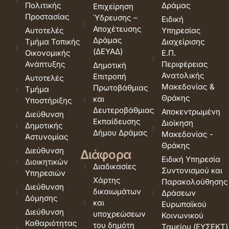
Πολιτικής
Δράμας
Επιχείρηση
Προστασίας
Ύδρευσης –
Ειδική
Αποχέτευσης
Αυτοτελές
Υπηρεσίας
Δράμας
Τμήμα Τοπικής
Διαχείρισης
(ΔΕΥΑΔ)
Οικονομικής
Ε.Π.
Ανάπτυξης
Περιφέρειας
Δημοτική
Ανατολικής
Επιτροπή
Αυτοτελές
Μακεδονίας &
Πρωτοβάθμιας
Τμήμα
Θράκης
και
Υποστήριξης
Δευτεροβάθμιας
Αποκεντρωμένη
Διεύθυνση
Εκπαίδευσης
Διοίκηση
Δημοτικής
Δήμου Δράμας
Μακεδονίας -
Αστυνομίας
Θράκης
Διεύθυνση
Διάφορα
Ειδική Υπηρεσία
Διοικητικών
Διαδικασίες
Συντονισμού και
Υπηρεσιών
Χάρτης
Παρακολούθησης
Διεύθυνση
δικαιωμάτων
Δράσεων
Δόμησης
και
Ευρωπαϊκού
Διεύθυνση
υποχρεώσεων
Κοινωνικού
Καθαριότητας
του δημότη
Ταμείου (ΕΥΣΕΚΤ)