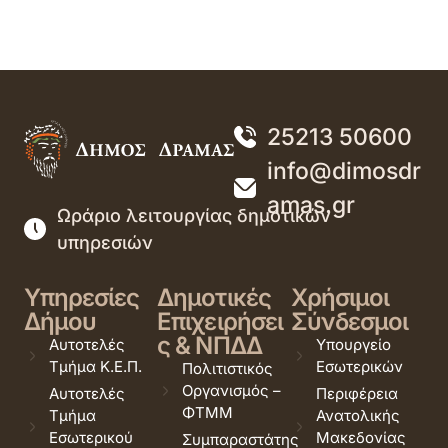
25213 50600
info@dimosdr
amas.gr
Ωράριο λειτουργίας δημοτικών
υπηρεσιών
Υπηρεσίες
Δημοτικές
Χρήσιμοι
Δήμου
Επιχειρήσει
Σύνδεσμοι
ς & ΝΠΔΔ
Αυτοτελές
Υπουργείο
Τμήμα Κ.Ε.Π.
Εσωτερικών
Πολιτιστικός
Οργανισμός –
Αυτοτελές
Περιφέρεια
ΦΤΜΜ
Τμήμα
Ανατολικής
Εσωτερικού
Μακεδονίας
Συμπαραστάτης