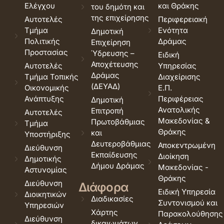
Ελέγχου
και Θράκης
του δημότη και
της επιχείρησης
Αυτοτελές
Περιφερειακή
Τμήμα
Ενότητα
Δημοτική
Πολιτικής
Δράμας
Επιχείρηση
Προστασίας
Ύδρευσης –
Ειδική
Αποχέτευσης
Αυτοτελές
Υπηρεσίας
Δράμας
Τμήμα Τοπικής
Διαχείρισης
(ΔΕΥΑΔ)
Οικονομικής
Ε.Π.
Ανάπτυξης
Περιφέρειας
Δημοτική
Ανατολικής
Επιτροπή
Αυτοτελές
Μακεδονίας &
Πρωτοβάθμιας
Τμήμα
Θράκης
και
Υποστήριξης
Δευτεροβάθμιας
Αποκεντρωμένη
Διεύθυνση
Εκπαίδευσης
Διοίκηση
Δημοτικής
Δήμου Δράμας
Μακεδονίας -
Αστυνομίας
Θράκης
Διεύθυνση
Διάφορα
Ειδική Υπηρεσία
Διοικητικών
Διαδικασίες
Συντονισμού και
Υπηρεσιών
Χάρτης
Παρακολούθησης
Διεύθυνση
δικαιωμάτων