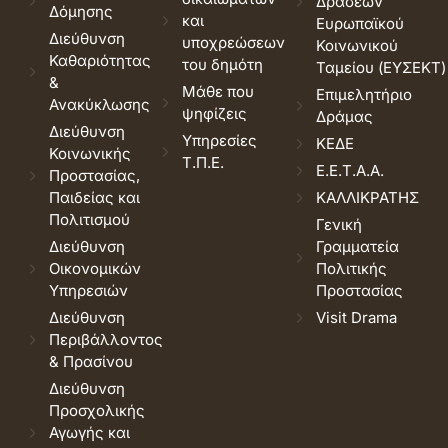
Δράσεων
Δόμησης
και
Ευρωπαϊκού
Διεύθυνση
υποχρεώσεων
Κοινωνικού
Καθαριότητας
του δημότη
Ταμείου (ΕΥΣΕΚΤ)
&
Μάθε που
Επιμελητήριο
Ανακύκλωσης
ψηφίζεις
Δράμας
Διεύθυνση
Υπηρεσίες
ΚΕΔΕ
Κοινωνικής
Τ.Π.Ε.
Ε.Ε.Τ.Α.Α.
Προστασίας,
Παιδείας και
ΚΑΛΛΙΚΡΑΤΗΣ
Πολιτισμού
Γενική
Διεύθυνση
Γραμματεία
Οικονομικών
Πολιτικής
Υπηρεσιών
Προστασίας
Διεύθυνση
Visit Drama
Περιβάλλοντος
& Πρασίνου
Διεύθυνση
Προσχολικής
Αγωγής και