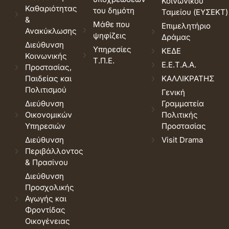
Κοινωνικού
Καθαριότητας
του δημότη
Ταμείου (ΕΥΣΕΚΤ)
&
Μάθε που
Επιμελητήριο
Ανακύκλωσης
ψηφίζεις
Δράμας
Διεύθυνση
Υπηρεσίες
ΚΕΔΕ
Κοινωνικής
Τ.Π.Ε.
Ε.Ε.Τ.Α.Α.
Προστασίας,
Παιδείας και
ΚΑΛΛΙΚΡΑΤΗΣ
Πολιτισμού
Γενική
Διεύθυνση
Γραμματεία
Οικονομικών
Πολιτικής
Υπηρεσιών
Προστασίας
Διεύθυνση
Visit Drama
Περιβάλλοντος
& Πρασίνου
Διεύθυνση
Προσχολικής
Αγωγής και
Φροντίδας
Οικογένειας