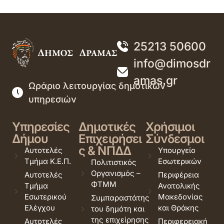
25213 50600
info@dimosdr
amas.gr
Ωράριο λειτουργίας δημοτικών
υπηρεσιών
Υπηρεσίες
Δημοτικές
Χρήσιμοι
Δήμου
Επιχειρήσει
Σύνδεσμοι
ς & ΝΠΔΔ
Αυτοτελές
Υπουργείο
Τμήμα Κ.Ε.Π.
Εσωτερικών
Πολιτιστικός
Οργανισμός –
Αυτοτελές
Περιφέρεια
ΦΤΜΜ
Τμήμα
Ανατολικής
Εσωτερικού
Μακεδονίας
Συμπαραστάτης
Ελέγχου
και Θράκης
του δημότη και
της επιχείρησης
Αυτοτελές
Περιφερειακή