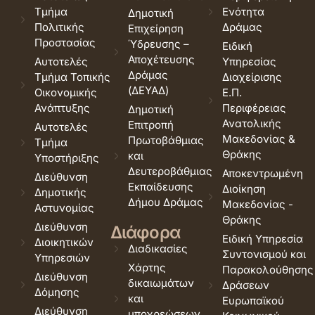
Τμήμα
Ενότητα
Δημοτική
Πολιτικής
Δράμας
Επιχείρηση
Προστασίας
Ύδρευσης –
Ειδική
Αποχέτευσης
Αυτοτελές
Υπηρεσίας
Δράμας
Τμήμα Τοπικής
Διαχείρισης
(ΔΕΥΑΔ)
Οικονομικής
Ε.Π.
Ανάπτυξης
Περιφέρειας
Δημοτική
Ανατολικής
Επιτροπή
Αυτοτελές
Μακεδονίας &
Πρωτοβάθμιας
Τμήμα
Θράκης
και
Υποστήριξης
Δευτεροβάθμιας
Αποκεντρωμένη
Διεύθυνση
Εκπαίδευσης
Διοίκηση
Δημοτικής
Δήμου Δράμας
Μακεδονίας -
Αστυνομίας
Θράκης
Διεύθυνση
Διάφορα
Ειδική Υπηρεσία
Διοικητικών
Διαδικασίες
Συντονισμού και
Υπηρεσιών
Χάρτης
Παρακολούθησης
Διεύθυνση
δικαιωμάτων
Δράσεων
Δόμησης
και
Ευρωπαϊκού
Διεύθυνση
υποχρεώσεων