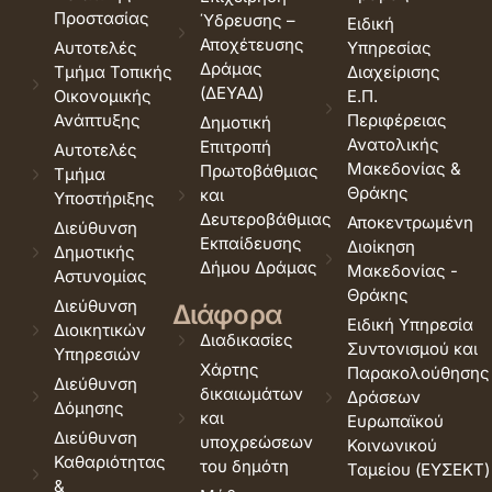
Προστασίας
Ύδρευσης –
Ειδική
Αποχέτευσης
Αυτοτελές
Υπηρεσίας
Δράμας
Τμήμα Τοπικής
Διαχείρισης
(ΔΕΥΑΔ)
Οικονομικής
Ε.Π.
Ανάπτυξης
Περιφέρειας
Δημοτική
Ανατολικής
Επιτροπή
Αυτοτελές
Μακεδονίας &
Πρωτοβάθμιας
Τμήμα
Θράκης
και
Υποστήριξης
Δευτεροβάθμιας
Αποκεντρωμένη
Διεύθυνση
Εκπαίδευσης
Διοίκηση
Δημοτικής
Δήμου Δράμας
Μακεδονίας -
Αστυνομίας
Θράκης
Διεύθυνση
Διάφορα
Ειδική Υπηρεσία
Διοικητικών
Διαδικασίες
Συντονισμού και
Υπηρεσιών
Χάρτης
Παρακολούθησης
Διεύθυνση
δικαιωμάτων
Δράσεων
Δόμησης
και
Ευρωπαϊκού
Διεύθυνση
υποχρεώσεων
Κοινωνικού
Καθαριότητας
του δημότη
Ταμείου (ΕΥΣΕΚΤ)
&