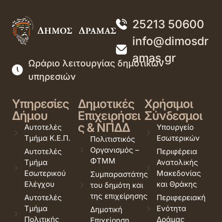
25213 50600
info@dimosdr
amas.gr
Ωράριο λειτουργίας δημοτικών
υπηρεσιών
Υπηρεσίες
Δημοτικές
Χρήσιμοι
Δήμου
Επιχειρήσει
Σύνδεσμοι
ς & ΝΠΔΔ
Αυτοτελές
Υπουργείο
Τμήμα Κ.Ε.Π.
Εσωτερικών
Πολιτιστικός
Οργανισμός –
Αυτοτελές
Περιφέρεια
ΦΤΜΜ
Τμήμα
Ανατολικής
Εσωτερικού
Μακεδονίας
Συμπαραστάτης
Ελέγχου
και Θράκης
του δημότη και
της επιχείρησης
Αυτοτελές
Περιφερειακή
Τμήμα
Ενότητα
Δημοτική
Πολιτικής
Δράμας
Επιχείρηση