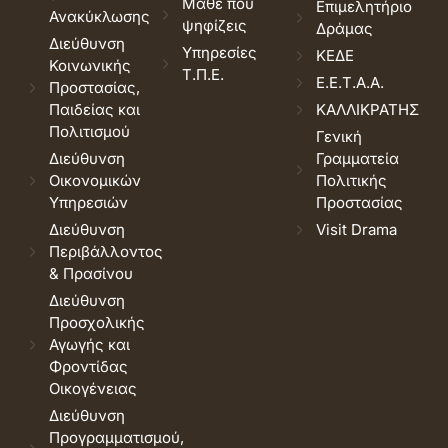
Μάθε που
Επιμελητήριο
Ανακύκλωσης
ψηφίζεις
Δράμας
Διεύθυνση
Υπηρεσίες
ΚΕΔΕ
Κοινωνικής
Τ.Π.Ε.
Ε.Ε.Τ.Α.Α.
Προστασίας,
Παιδείας και
ΚΑΛΛΙΚΡΑΤΗΣ
Πολιτισμού
Γενική
Διεύθυνση
Γραμματεία
Οικονομικών
Πολιτικής
Υπηρεσιών
Προστασίας
Διεύθυνση
Visit Drama
Περιβάλλοντος
& Πρασίνου
Διεύθυνση
Προσχολικής
Αγωγής και
Φροντίδας
Οικογένειας
Διεύθυνση
Προγραμματισμού,