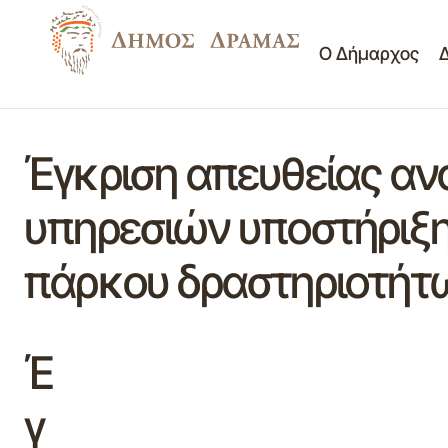
Ο Δήμαρχος
Έγκριση απευθείας ανά
υπηρεσιών υποστήριξης
πάρκου δραστηριοτήτ
Έ
γ