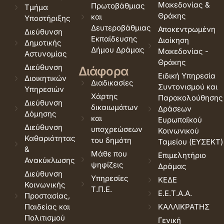
Μακεδονίας &
Πρωτοβάθμιας
Τμήμα
Θράκης
και
Υποστήριξης
Δευτεροβάθμιας
Αποκεντρωμένη
Διεύθυνση
Εκπαίδευσης
Διοίκηση
Δημοτικής
Δήμου Δράμας
Μακεδονίας -
Αστυνομίας
Θράκης
Διεύθυνση
Διάφορα
Ειδική Υπηρεσία
Διοικητικών
Διαδικασίες
Συντονισμού και
Υπηρεσιών
Χάρτης
Παρακολούθησης
Διεύθυνση
δικαιωμάτων
Δράσεων
Δόμησης
και
Ευρωπαϊκού
Διεύθυνση
υποχρεώσεων
Κοινωνικού
Καθαριότητας
του δημότη
Ταμείου (ΕΥΣΕΚΤ)
&
Μάθε που
Επιμελητήριο
Ανακύκλωσης
ψηφίζεις
Δράμας
Διεύθυνση
Υπηρεσίες
ΚΕΔΕ
Κοινωνικής
Τ.Π.Ε.
Ε.Ε.Τ.Α.Α.
Προστασίας,
Παιδείας και
ΚΑΛΛΙΚΡΑΤΗΣ
Πολιτισμού
Γενική