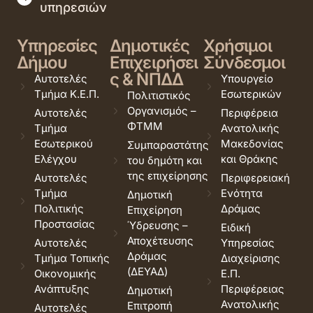
υπηρεσιών
Υπηρεσίες
Δημοτικές
Χρήσιμοι
Δήμου
Επιχειρήσει
Σύνδεσμοι
ς & ΝΠΔΔ
Αυτοτελές
Υπουργείο
Τμήμα Κ.Ε.Π.
Εσωτερικών
Πολιτιστικός
Οργανισμός –
Αυτοτελές
Περιφέρεια
ΦΤΜΜ
Τμήμα
Ανατολικής
Εσωτερικού
Μακεδονίας
Συμπαραστάτης
Ελέγχου
και Θράκης
του δημότη και
της επιχείρησης
Αυτοτελές
Περιφερειακή
Τμήμα
Ενότητα
Δημοτική
Πολιτικής
Δράμας
Επιχείρηση
Προστασίας
Ύδρευσης –
Ειδική
Αποχέτευσης
Αυτοτελές
Υπηρεσίας
Δράμας
Τμήμα Τοπικής
Διαχείρισης
(ΔΕΥΑΔ)
Οικονομικής
Ε.Π.
Ανάπτυξης
Περιφέρειας
Δημοτική
Ανατολικής
Επιτροπή
Αυτοτελές