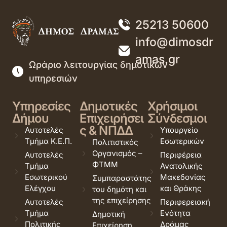
25213 50600
info@dimosdr
amas.gr
Ωράριο λειτουργίας δημοτικών
υπηρεσιών
Υπηρεσίες
Δημοτικές
Χρήσιμοι
Δήμου
Επιχειρήσει
Σύνδεσμοι
ς & ΝΠΔΔ
Αυτοτελές
Υπουργείο
Τμήμα Κ.Ε.Π.
Εσωτερικών
Πολιτιστικός
Οργανισμός –
Αυτοτελές
Περιφέρεια
ΦΤΜΜ
Τμήμα
Ανατολικής
Εσωτερικού
Μακεδονίας
Συμπαραστάτης
Ελέγχου
και Θράκης
του δημότη και
της επιχείρησης
Αυτοτελές
Περιφερειακή
Τμήμα
Ενότητα
Δημοτική
Πολιτικής
Δράμας
Επιχείρηση