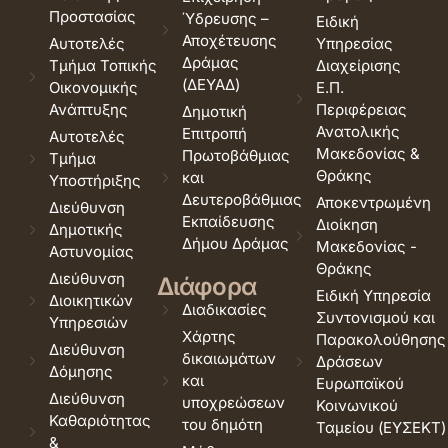
Προστασίας
Ύδρευσης –
Ειδική
Αποχέτευσης
Αυτοτελές
Υπηρεσίας
Δράμας
Τμήμα Τοπικής
Διαχείρισης
(ΔΕΥΑΔ)
Οικονομικής
Ε.Π.
Ανάπτυξης
Περιφέρειας
Δημοτική
Ανατολικής
Επιτροπή
Αυτοτελές
Μακεδονίας &
Πρωτοβάθμιας
Τμήμα
Θράκης
και
Υποστήριξης
Δευτεροβάθμιας
Αποκεντρωμένη
Διεύθυνση
Εκπαίδευσης
Διοίκηση
Δημοτικής
Δήμου Δράμας
Μακεδονίας -
Αστυνομίας
Θράκης
Διεύθυνση
Διάφορα
Ειδική Υπηρεσία
Διοικητικών
Διαδικασίες
Συντονισμού και
Υπηρεσιών
Χάρτης
Παρακολούθησης
Διεύθυνση
δικαιωμάτων
Δράσεων
Δόμησης
και
Ευρωπαϊκού
Διεύθυνση
υποχρεώσεων
Κοινωνικού
Καθαριότητας
του δημότη
Ταμείου (ΕΥΣΕΚΤ)
&