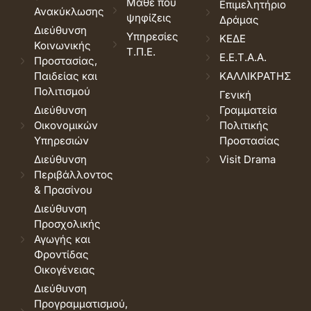
Μάθε που
Επιμελητήριο
Ανακύκλωσης
ψηφίζεις
Δράμας
Διεύθυνση
Υπηρεσίες
ΚΕΔΕ
Κοινωνικής
Τ.Π.Ε.
Ε.Ε.Τ.Α.Α.
Προστασίας,
Παιδείας και
ΚΑΛΛΙΚΡΑΤΗΣ
Πολιτισμού
Γενική
Διεύθυνση
Γραμματεία
Οικονομικών
Πολιτικής
Υπηρεσιών
Προστασίας
Διεύθυνση
Visit Drama
Περιβάλλοντος
& Πρασίνου
Διεύθυνση
Προσχολικής
Αγωγής και
Φροντίδας
Οικογένειας
Διεύθυνση
Προγραμματισμού,