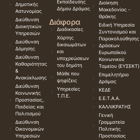
Εκπαίδευσης
Διοίκηση
Δημοτικής
Δήμου Δράμας
Μακεδονίας -
Αστυνομίας
Θράκης
Διεύθυνση
Διάφορα
Ειδική Υπηρεσία
Διοικητικών
Διαδικασίες
Συντονισμού και
Υπηρεσιών
Χάρτης
Παρακολούθησης
Διεύθυνση
δικαιωμάτων
Δράσεων
Δόμησης
και
Ευρωπαϊκού
Διεύθυνση
υποχρεώσεων
Κοινωνικού
Καθαριότητας
του δημότη
Ταμείου (ΕΥΣΕΚΤ)
&
Μάθε που
Επιμελητήριο
Ανακύκλωσης
ψηφίζεις
Δράμας
Διεύθυνση
Υπηρεσίες
ΚΕΔΕ
Κοινωνικής
Τ.Π.Ε.
Ε.Ε.Τ.Α.Α.
Προστασίας,
Παιδείας και
ΚΑΛΛΙΚΡΑΤΗΣ
Πολιτισμού
Γενική
Διεύθυνση
Γραμματεία
Οικονομικών
Πολιτικής
Υπηρεσιών
Προστασίας