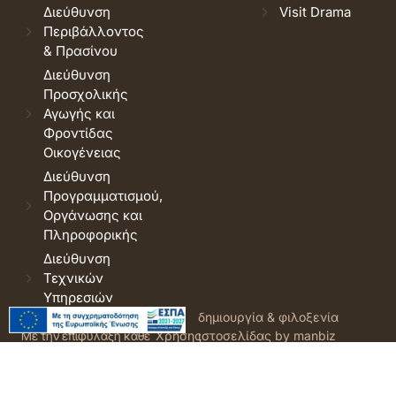
Διεύθυνση
Visit Drama
Περιβάλλοντος
& Πρασίνου
Διεύθυνση
Προσχολικής
Αγωγής και
Φροντίδας
Οικογένειας
Διεύθυνση
Προγραμματισμού,
Οργάνωσης και
Πληροφορικής
Διεύθυνση
Τεχνικών
Υπηρεσιών
© 2026 Δήμος Δράμας.
Όροι
δημιουργία & φιλοξενία
Με την επιφύλαξη κάθε
Χρήσης
ιστοσελίδας by manbiz
νόμιμου δικαιώματος.