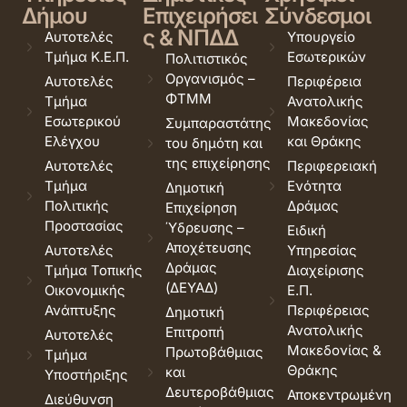
Δήμου
Επιχειρήσει
Σύνδεσμοι
ς & ΝΠΔΔ
Αυτοτελές
Υπουργείο
Τμήμα Κ.Ε.Π.
Εσωτερικών
Πολιτιστικός
Οργανισμός –
Αυτοτελές
Περιφέρεια
ΦΤΜΜ
Τμήμα
Ανατολικής
Εσωτερικού
Μακεδονίας
Συμπαραστάτης
Ελέγχου
και Θράκης
του δημότη και
της επιχείρησης
Αυτοτελές
Περιφερειακή
Τμήμα
Ενότητα
Δημοτική
Πολιτικής
Δράμας
Επιχείρηση
Προστασίας
Ύδρευσης –
Ειδική
Αποχέτευσης
Αυτοτελές
Υπηρεσίας
Δράμας
Τμήμα Τοπικής
Διαχείρισης
(ΔΕΥΑΔ)
Οικονομικής
Ε.Π.
Ανάπτυξης
Περιφέρειας
Δημοτική
Ανατολικής
Επιτροπή
Αυτοτελές
Μακεδονίας &
Πρωτοβάθμιας
Τμήμα
Θράκης
και
Υποστήριξης
Δευτεροβάθμιας
Αποκεντρωμένη
Διεύθυνση