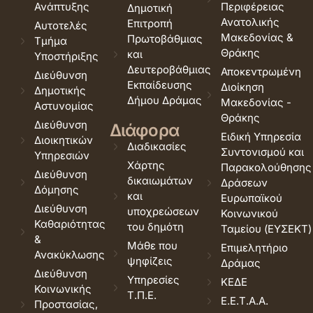
Ανάπτυξης
Περιφέρειας
Δημοτική
Ανατολικής
Επιτροπή
Αυτοτελές
Μακεδονίας &
Πρωτοβάθμιας
Τμήμα
Θράκης
και
Υποστήριξης
Δευτεροβάθμιας
Αποκεντρωμένη
Διεύθυνση
Εκπαίδευσης
Διοίκηση
Δημοτικής
Δήμου Δράμας
Μακεδονίας -
Αστυνομίας
Θράκης
Διεύθυνση
Διάφορα
Ειδική Υπηρεσία
Διοικητικών
Διαδικασίες
Συντονισμού και
Υπηρεσιών
Χάρτης
Παρακολούθησης
Διεύθυνση
δικαιωμάτων
Δράσεων
Δόμησης
και
Ευρωπαϊκού
Διεύθυνση
υποχρεώσεων
Κοινωνικού
Καθαριότητας
του δημότη
Ταμείου (ΕΥΣΕΚΤ)
&
Μάθε που
Επιμελητήριο
Ανακύκλωσης
ψηφίζεις
Δράμας
Διεύθυνση
Υπηρεσίες
ΚΕΔΕ
Κοινωνικής
Τ.Π.Ε.
Ε.Ε.Τ.Α.Α.
Προστασίας,