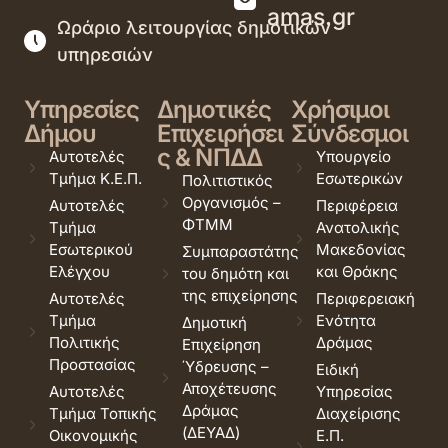
amas.gr
Ωράριο λειτουργίας δημοτικών
υπηρεσιών
Υπηρεσίες
Δημοτικές
Χρήσιμοι
Δήμου
Επιχειρήσει
Σύνδεσμοι
ς & ΝΠΔΔ
Αυτοτελές
Υπουργείο
Τμήμα Κ.Ε.Π.
Εσωτερικών
Πολιτιστικός
Οργανισμός –
Αυτοτελές
Περιφέρεια
ΦΤΜΜ
Τμήμα
Ανατολικής
Εσωτερικού
Μακεδονίας
Συμπαραστάτης
Ελέγχου
και Θράκης
του δημότη και
της επιχείρησης
Αυτοτελές
Περιφερειακή
Τμήμα
Ενότητα
Δημοτική
Πολιτικής
Δράμας
Επιχείρηση
Προστασίας
Ύδρευσης –
Ειδική
Αποχέτευσης
Αυτοτελές
Υπηρεσίας
Δράμας
Τμήμα Τοπικής
Διαχείρισης
(ΔΕΥΑΔ)
Οικονομικής
Ε.Π.