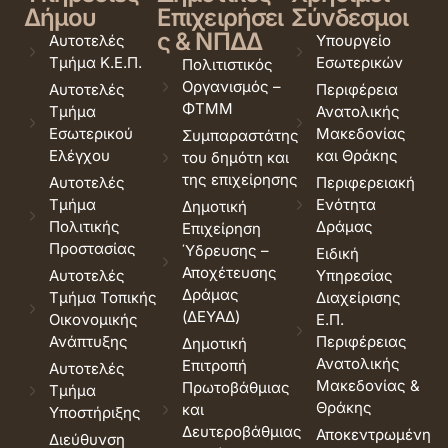
Δήμου
Επιχειρήσει
Σύνδεσμοι
ς & ΝΠΔΔ
Αυτοτελές
Υπουργείο
Τμήμα Κ.Ε.Π.
Εσωτερικών
Πολιτιστικός
Οργανισμός –
Αυτοτελές
Περιφέρεια
ΦΤΜΜ
Τμήμα
Ανατολικής
Εσωτερικού
Μακεδονίας
Συμπαραστάτης
Ελέγχου
και Θράκης
του δημότη και
της επιχείρησης
Αυτοτελές
Περιφερειακή
Τμήμα
Ενότητα
Δημοτική
Πολιτικής
Δράμας
Επιχείρηση
Προστασίας
Ύδρευσης –
Ειδική
Αποχέτευσης
Αυτοτελές
Υπηρεσίας
Δράμας
Τμήμα Τοπικής
Διαχείρισης
(ΔΕΥΑΔ)
Οικονομικής
Ε.Π.
Ανάπτυξης
Περιφέρειας
Δημοτική
Ανατολικής
Επιτροπή
Αυτοτελές
Μακεδονίας &
Πρωτοβάθμιας
Τμήμα
Θράκης
και
Υποστήριξης
Δευτεροβάθμιας
Αποκεντρωμένη
Διεύθυνση