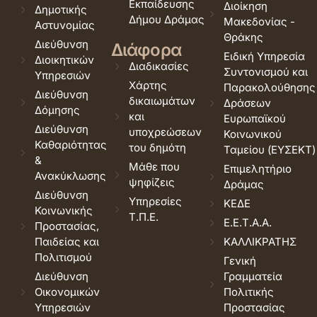
Εκπαίδευσης
Διοίκηση
Δημοτικής
Δήμου Δράμας
Μακεδονίας -
Αστυνομίας
Θράκης
Διεύθυνση
Διάφορα
Ειδική Υπηρεσία
Διοικητικών
Διαδικασίες
Συντονισμού και
Υπηρεσιών
Χάρτης
Παρακολούθησης
Διεύθυνση
δικαιωμάτων
Δράσεων
Δόμησης
και
Ευρωπαϊκού
Διεύθυνση
υποχρεώσεων
Κοινωνικού
Καθαριότητας
του δημότη
Ταμείου (ΕΥΣΕΚΤ)
&
Μάθε που
Επιμελητήριο
Ανακύκλωσης
ψηφίζεις
Δράμας
Διεύθυνση
Υπηρεσίες
ΚΕΔΕ
Κοινωνικής
Τ.Π.Ε.
Ε.Ε.Τ.Α.Α.
Προστασίας,
Παιδείας και
ΚΑΛΛΙΚΡΑΤΗΣ
Πολιτισμού
Γενική
Διεύθυνση
Γραμματεία
Οικονομικών
Πολιτικής
Υπηρεσιών
Προστασίας