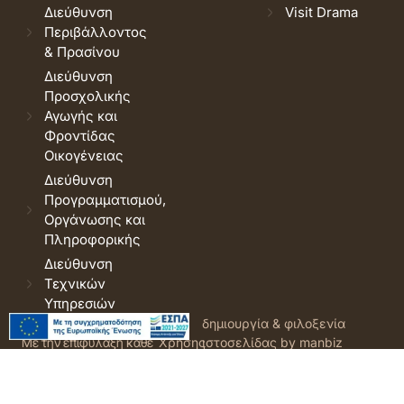
Διεύθυνση
Visit Drama
Περιβάλλοντος
& Πρασίνου
Διεύθυνση
Προσχολικής
Αγωγής και
Φροντίδας
Οικογένειας
Διεύθυνση
Προγραμματισμού,
Οργάνωσης και
Πληροφορικής
Διεύθυνση
Τεχνικών
Υπηρεσιών
© 2026 Δήμος Δράμας.
Όροι
δημιουργία & φιλοξενία
Με την επιφύλαξη κάθε
Χρήσης
ιστοσελίδας by manbiz
νόμιμου δικαιώματος.