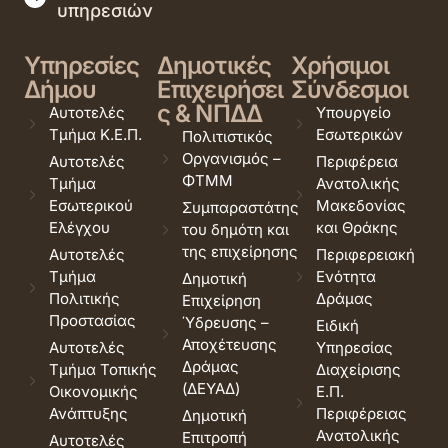
υπηρεσιών
Υπηρεσίες
Δημοτικές
Χρήσιμοι
Δήμου
Επιχειρήσει
Σύνδεσμοι
ς & ΝΠΔΔ
Αυτοτελές
Υπουργείο
Τμήμα Κ.Ε.Π.
Εσωτερικών
Πολιτιστικός
Οργανισμός –
Αυτοτελές
Περιφέρεια
ΦΤΜΜ
Τμήμα
Ανατολικής
Εσωτερικού
Μακεδονίας
Συμπαραστάτης
Ελέγχου
και Θράκης
του δημότη και
της επιχείρησης
Αυτοτελές
Περιφερειακή
Τμήμα
Ενότητα
Δημοτική
Πολιτικής
Δράμας
Επιχείρηση
Προστασίας
Ύδρευσης –
Ειδική
Αποχέτευσης
Αυτοτελές
Υπηρεσίας
Δράμας
Τμήμα Τοπικής
Διαχείρισης
(ΔΕΥΑΔ)
Οικονομικής
Ε.Π.
Ανάπτυξης
Περιφέρειας
Δημοτική
Ανατολικής
Επιτροπή
Αυτοτελές