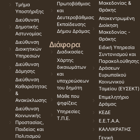
Μακεδονίας &
Πρωτοβάθμιας
Τμήμα
Θράκης
και
Υποστήριξης
Δευτεροβάθμιας
Αποκεντρωμένη
Διεύθυνση
Εκπαίδευσης
Διοίκηση
Δημοτικής
Δήμου Δράμας
Μακεδονίας -
Αστυνομίας
Θράκης
Διεύθυνση
Διάφορα
Ειδική Υπηρεσία
Διοικητικών
Διαδικασίες
Συντονισμού και
Υπηρεσιών
Χάρτης
Παρακολούθησης
Διεύθυνση
δικαιωμάτων
Δράσεων
Δόμησης
και
Ευρωπαϊκού
Διεύθυνση
υποχρεώσεων
Κοινωνικού
Καθαριότητας
του δημότη
Ταμείου (ΕΥΣΕΚΤ)
&
Μάθε που
Επιμελητήριο
Ανακύκλωσης
ψηφίζεις
Δράμας
Διεύθυνση
Υπηρεσίες
ΚΕΔΕ
Κοινωνικής
Τ.Π.Ε.
Ε.Ε.Τ.Α.Α.
Προστασίας,
Παιδείας και
ΚΑΛΛΙΚΡΑΤΗΣ
Πολιτισμού
Γενική