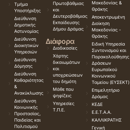
Μακεδονίας &
Πρωτοβάθμιας
Τμήμα
Θράκης
και
Υποστήριξης
Δευτεροβάθμιας
Αποκεντρωμένη
Διεύθυνση
Εκπαίδευσης
Διοίκηση
Δημοτικής
Δήμου Δράμας
Μακεδονίας -
Αστυνομίας
Θράκης
Διεύθυνση
Διάφορα
Ειδική Υπηρεσία
Διοικητικών
Διαδικασίες
Συντονισμού και
Υπηρεσιών
Χάρτης
Παρακολούθησης
Διεύθυνση
δικαιωμάτων
Δράσεων
Δόμησης
και
Ευρωπαϊκού
Διεύθυνση
υποχρεώσεων
Κοινωνικού
Καθαριότητας
του δημότη
Ταμείου (ΕΥΣΕΚΤ)
&
Μάθε που
Επιμελητήριο
Ανακύκλωσης
ψηφίζεις
Δράμας
Διεύθυνση
Υπηρεσίες
ΚΕΔΕ
Κοινωνικής
Τ.Π.Ε.
Ε.Ε.Τ.Α.Α.
Προστασίας,
Παιδείας και
ΚΑΛΛΙΚΡΑΤΗΣ
Πολιτισμού
Γενική