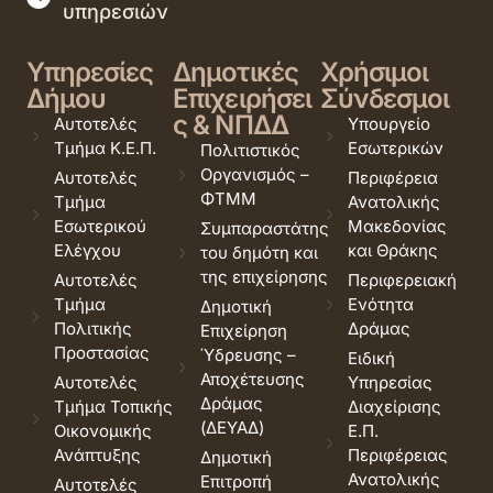
υπηρεσιών
Υπηρεσίες
Δημοτικές
Χρήσιμοι
Δήμου
Επιχειρήσει
Σύνδεσμοι
ς & ΝΠΔΔ
Αυτοτελές
Υπουργείο
Τμήμα Κ.Ε.Π.
Εσωτερικών
Πολιτιστικός
Οργανισμός –
Αυτοτελές
Περιφέρεια
ΦΤΜΜ
Τμήμα
Ανατολικής
Εσωτερικού
Μακεδονίας
Συμπαραστάτης
Ελέγχου
και Θράκης
του δημότη και
της επιχείρησης
Αυτοτελές
Περιφερειακή
Τμήμα
Ενότητα
Δημοτική
Πολιτικής
Δράμας
Επιχείρηση
Προστασίας
Ύδρευσης –
Ειδική
Αποχέτευσης
Αυτοτελές
Υπηρεσίας
Δράμας
Τμήμα Τοπικής
Διαχείρισης
(ΔΕΥΑΔ)
Οικονομικής
Ε.Π.
Ανάπτυξης
Περιφέρειας
Δημοτική
Ανατολικής
Επιτροπή
Αυτοτελές