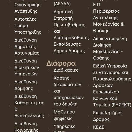
(ΔΕΥΑΔ)
Οικονομικής
Ε.Π.
Ανάπτυξης
Περιφέρειας
Δημοτική
Ανατολικής
Επιτροπή
Αυτοτελές
Μακεδονίας &
Πρωτοβάθμιας
Τμήμα
Θράκης
και
Υποστήριξης
Δευτεροβάθμιας
Αποκεντρωμένη
Διεύθυνση
Εκπαίδευσης
Διοίκηση
Δημοτικής
Δήμου Δράμας
Μακεδονίας -
Αστυνομίας
Θράκης
Διεύθυνση
Διάφορα
Ειδική Υπηρεσία
Διοικητικών
Διαδικασίες
Συντονισμού και
Υπηρεσιών
Χάρτης
Παρακολούθησης
Διεύθυνση
δικαιωμάτων
Δράσεων
Δόμησης
και
Ευρωπαϊκού
Διεύθυνση
υποχρεώσεων
Κοινωνικού
Καθαριότητας
του δημότη
Ταμείου (ΕΥΣΕΚΤ)
&
Μάθε που
Επιμελητήριο
Ανακύκλωσης
ψηφίζεις
Δράμας
Διεύθυνση
Υπηρεσίες
ΚΕΔΕ
Κοινωνικής