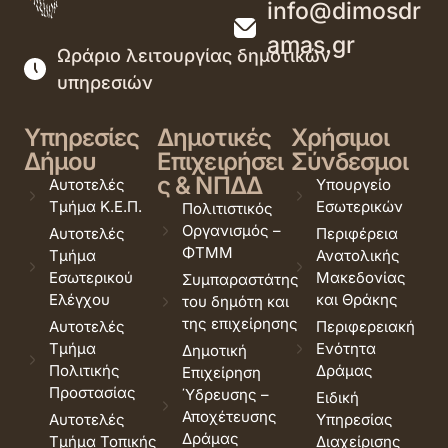
info@dimosdr
amas.gr
Ωράριο λειτουργίας δημοτικών
υπηρεσιών
Υπηρεσίες
Δημοτικές
Χρήσιμοι
Δήμου
Επιχειρήσει
Σύνδεσμοι
ς & ΝΠΔΔ
Αυτοτελές
Υπουργείο
Τμήμα Κ.Ε.Π.
Εσωτερικών
Πολιτιστικός
Οργανισμός –
Αυτοτελές
Περιφέρεια
ΦΤΜΜ
Τμήμα
Ανατολικής
Εσωτερικού
Μακεδονίας
Συμπαραστάτης
Ελέγχου
και Θράκης
του δημότη και
της επιχείρησης
Αυτοτελές
Περιφερειακή
Τμήμα
Ενότητα
Δημοτική
Πολιτικής
Δράμας
Επιχείρηση
Προστασίας
Ύδρευσης –
Ειδική
Αποχέτευσης
Αυτοτελές
Υπηρεσίας
Δράμας
Τμήμα Τοπικής
Διαχείρισης