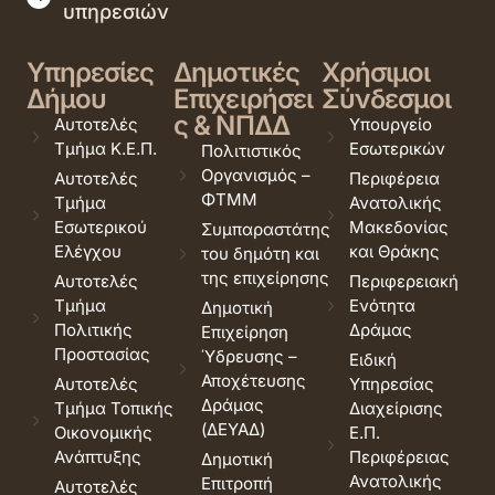
υπηρεσιών
Υπηρεσίες
Δημοτικές
Χρήσιμοι
Δήμου
Επιχειρήσει
Σύνδεσμοι
ς & ΝΠΔΔ
Αυτοτελές
Υπουργείο
Τμήμα Κ.Ε.Π.
Εσωτερικών
Πολιτιστικός
Οργανισμός –
Αυτοτελές
Περιφέρεια
ΦΤΜΜ
Τμήμα
Ανατολικής
Εσωτερικού
Μακεδονίας
Συμπαραστάτης
Ελέγχου
και Θράκης
του δημότη και
της επιχείρησης
Αυτοτελές
Περιφερειακή
Τμήμα
Ενότητα
Δημοτική
Πολιτικής
Δράμας
Επιχείρηση
Προστασίας
Ύδρευσης –
Ειδική
Αποχέτευσης
Αυτοτελές
Υπηρεσίας
Δράμας
Τμήμα Τοπικής
Διαχείρισης
(ΔΕΥΑΔ)
Οικονομικής
Ε.Π.
Ανάπτυξης
Περιφέρειας
Δημοτική
Ανατολικής
Επιτροπή
Αυτοτελές