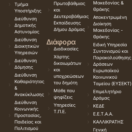
Μακεδονίας &
Πρωτοβάθμιας
Τμήμα
Θράκης
και
Υποστήριξης
Δευτεροβάθμιας
Αποκεντρωμένη
Διεύθυνση
Εκπαίδευσης
Διοίκηση
Δημοτικής
Δήμου Δράμας
Μακεδονίας -
Αστυνομίας
Θράκης
Διεύθυνση
Διάφορα
Ειδική Υπηρεσία
Διοικητικών
Διαδικασίες
Συντονισμού και
Υπηρεσιών
Χάρτης
Παρακολούθησης
Διεύθυνση
δικαιωμάτων
Δράσεων
Δόμησης
και
Ευρωπαϊκού
Διεύθυνση
υποχρεώσεων
Κοινωνικού
Καθαριότητας
του δημότη
Ταμείου (ΕΥΣΕΚΤ)
&
Μάθε που
Επιμελητήριο
Ανακύκλωσης
ψηφίζεις
Δράμας
Διεύθυνση
Υπηρεσίες
ΚΕΔΕ
Κοινωνικής
Τ.Π.Ε.
Ε.Ε.Τ.Α.Α.
Προστασίας,
Παιδείας και
ΚΑΛΛΙΚΡΑΤΗΣ
Πολιτισμού
Γενική