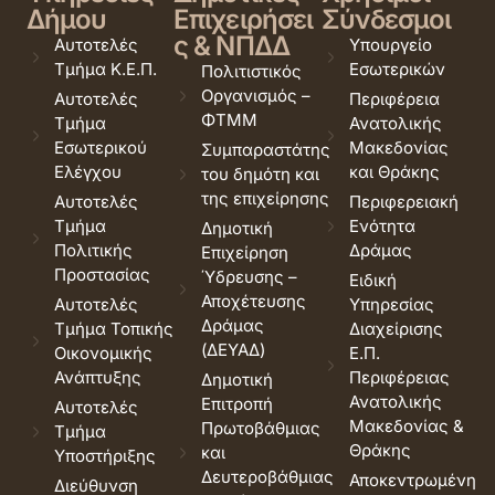
Δήμου
Επιχειρήσει
Σύνδεσμοι
ς & ΝΠΔΔ
Αυτοτελές
Υπουργείο
Τμήμα Κ.Ε.Π.
Εσωτερικών
Πολιτιστικός
Οργανισμός –
Αυτοτελές
Περιφέρεια
ΦΤΜΜ
Τμήμα
Ανατολικής
Εσωτερικού
Μακεδονίας
Συμπαραστάτης
Ελέγχου
και Θράκης
του δημότη και
της επιχείρησης
Αυτοτελές
Περιφερειακή
Τμήμα
Ενότητα
Δημοτική
Πολιτικής
Δράμας
Επιχείρηση
Προστασίας
Ύδρευσης –
Ειδική
Αποχέτευσης
Αυτοτελές
Υπηρεσίας
Δράμας
Τμήμα Τοπικής
Διαχείρισης
(ΔΕΥΑΔ)
Οικονομικής
Ε.Π.
Ανάπτυξης
Περιφέρειας
Δημοτική
Ανατολικής
Επιτροπή
Αυτοτελές
Μακεδονίας &
Πρωτοβάθμιας
Τμήμα
Θράκης
και
Υποστήριξης
Δευτεροβάθμιας
Αποκεντρωμένη
Διεύθυνση