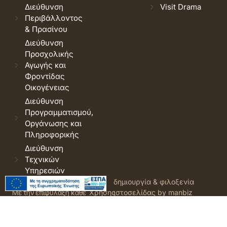
Διεύθυνση
Visit Drama
Περιβάλλοντος
& Πρασίνου
Διεύθυνση
Προσχολικής
Αγωγής και
Φροντίδας
Οικογένειας
Διεύθυνση
Προγραμματισμού,
Οργάνωσης και
Πληροφορικής
Διεύθυνση
Τεχνικών
Υπηρεσιών
© 2026 Δήμος Δράμας.
Όροι
δημιουργία & φιλοξενία
Με την επιφύλαξη κάθε
Χρήσης
ιστοσελίδας by manbiz
νόμιμου δικαιώματος.