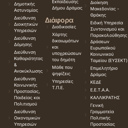
Εκπαίδευσης
Διοίκηση
Δημοτικής
Δήμου Δράμας
Μακεδονίας -
Αστυνομίας
Θράκης
Διεύθυνση
Διάφορα
Ειδική Υπηρεσία
Διοικητικών
Διαδικασίες
Συντονισμού και
Υπηρεσιών
Χάρτης
Παρακολούθησης
Διεύθυνση
δικαιωμάτων
Δράσεων
Δόμησης
και
Ευρωπαϊκού
Διεύθυνση
υποχρεώσεων
Κοινωνικού
Καθαριότητας
του δημότη
Ταμείου (ΕΥΣΕΚΤ)
&
Μάθε που
Επιμελητήριο
Ανακύκλωσης
ψηφίζεις
Δράμας
Διεύθυνση
Υπηρεσίες
ΚΕΔΕ
Κοινωνικής
Τ.Π.Ε.
Ε.Ε.Τ.Α.Α.
Προστασίας,
Παιδείας και
ΚΑΛΛΙΚΡΑΤΗΣ
Πολιτισμού
Γενική
Διεύθυνση
Γραμματεία
Οικονομικών
Πολιτικής
Υπηρεσιών
Προστασίας