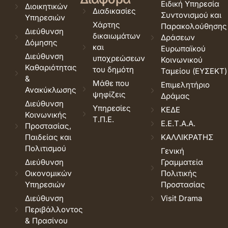
Ειδική Υπηρεσία
Διοικητικών
Διαδικασίες
Συντονισμού και
Υπηρεσιών
Χάρτης
Παρακολούθησης
Διεύθυνση
δικαιωμάτων
Δράσεων
Δόμησης
και
Ευρωπαϊκού
Διεύθυνση
υποχρεώσεων
Κοινωνικού
Καθαριότητας
του δημότη
Ταμείου (ΕΥΣΕΚΤ)
&
Μάθε που
Επιμελητήριο
Ανακύκλωσης
ψηφίζεις
Δράμας
Διεύθυνση
Υπηρεσίες
ΚΕΔΕ
Κοινωνικής
Τ.Π.Ε.
Ε.Ε.Τ.Α.Α.
Προστασίας,
Παιδείας και
ΚΑΛΛΙΚΡΑΤΗΣ
Πολιτισμού
Γενική
Διεύθυνση
Γραμματεία
Οικονομικών
Πολιτικής
Υπηρεσιών
Προστασίας
Διεύθυνση
Visit Drama
Περιβάλλοντος
& Πρασίνου