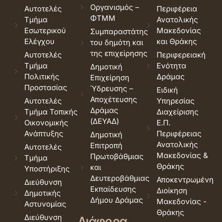
Οργανισμός –
Αυτοτελές
Περιφέρεια
ΦΤΜΜ
Τμήμα
Ανατολικής
Εσωτερικού
Μακεδονίας
Συμπαραστάτης
Ελέγχου
και Θράκης
του δημότη και
της επιχείρησης
Αυτοτελές
Περιφερειακή
Τμήμα
Ενότητα
Δημοτική
Πολιτικής
Δράμας
Επιχείρηση
Προστασίας
Ύδρευσης –
Ειδική
Αποχέτευσης
Αυτοτελές
Υπηρεσίας
Δράμας
Τμήμα Τοπικής
Διαχείρισης
(ΔΕΥΑΔ)
Οικονομικής
Ε.Π.
Ανάπτυξης
Περιφέρειας
Δημοτική
Ανατολικής
Επιτροπή
Αυτοτελές
Μακεδονίας &
Πρωτοβάθμιας
Τμήμα
Θράκης
και
Υποστήριξης
Δευτεροβάθμιας
Αποκεντρωμένη
Διεύθυνση
Εκπαίδευσης
Διοίκηση
Δημοτικής
Δήμου Δράμας
Μακεδονίας -
Αστυνομίας
Θράκης
Διεύθυνση
Διάφορα