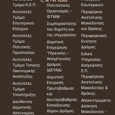
Τμήμα Κ.Ε.Π.
Εσωτερικών
Πολιτιστικός
Οργανισμός –
Αυτοτελές
Περιφέρεια
ΦΤΜΜ
Τμήμα
Ανατολικής
Εσωτερικού
Μακεδονίας
Συμπαραστάτης
Ελέγχου
και Θράκης
του δημότη και
της επιχείρησης
Αυτοτελές
Περιφερειακή
Τμήμα
Ενότητα
Δημοτική
Πολιτικής
Δράμας
Επιχείρηση
Προστασίας
Ύδρευσης –
Ειδική
Αποχέτευσης
Αυτοτελές
Υπηρεσίας
Δράμας
Τμήμα Τοπικής
Διαχείρισης
(ΔΕΥΑΔ)
Οικονομικής
Ε.Π.
Ανάπτυξης
Περιφέρειας
Δημοτική
Ανατολικής
Επιτροπή
Αυτοτελές
Μακεδονίας &
Πρωτοβάθμιας
Τμήμα
Θράκης
και
Υποστήριξης
Δευτεροβάθμιας
Αποκεντρωμένη
Διεύθυνση
Εκπαίδευσης
Διοίκηση
Δημοτικής
Δήμου Δράμας
Μακεδονίας -
Αστυνομίας