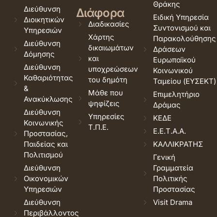
Θράκης
Διεύθυνση
Διάφορα
Ειδική Υπηρεσία
Διοικητικών
Διαδικασίες
Συντονισμού και
Υπηρεσιών
Χάρτης
Παρακολούθησης
Διεύθυνση
δικαιωμάτων
Δράσεων
Δόμησης
και
Ευρωπαϊκού
Διεύθυνση
υποχρεώσεων
Κοινωνικού
Καθαριότητας
του δημότη
Ταμείου (ΕΥΣΕΚΤ)
&
Μάθε που
Επιμελητήριο
Ανακύκλωσης
ψηφίζεις
Δράμας
Διεύθυνση
Υπηρεσίες
ΚΕΔΕ
Κοινωνικής
Τ.Π.Ε.
Ε.Ε.Τ.Α.Α.
Προστασίας,
Παιδείας και
ΚΑΛΛΙΚΡΑΤΗΣ
Πολιτισμού
Γενική
Διεύθυνση
Γραμματεία
Οικονομικών
Πολιτικής
Υπηρεσιών
Προστασίας
Διεύθυνση
Visit Drama
Περιβάλλοντος