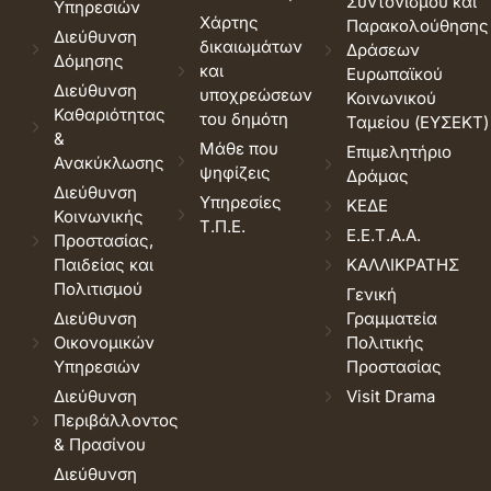
Συντονισμού και
Υπηρεσιών
Χάρτης
Παρακολούθησης
Διεύθυνση
δικαιωμάτων
Δράσεων
Δόμησης
και
Ευρωπαϊκού
Διεύθυνση
υποχρεώσεων
Κοινωνικού
Καθαριότητας
του δημότη
Ταμείου (ΕΥΣΕΚΤ)
&
Μάθε που
Επιμελητήριο
Ανακύκλωσης
ψηφίζεις
Δράμας
Διεύθυνση
Υπηρεσίες
ΚΕΔΕ
Κοινωνικής
Τ.Π.Ε.
Ε.Ε.Τ.Α.Α.
Προστασίας,
Παιδείας και
ΚΑΛΛΙΚΡΑΤΗΣ
Πολιτισμού
Γενική
Διεύθυνση
Γραμματεία
Οικονομικών
Πολιτικής
Υπηρεσιών
Προστασίας
Διεύθυνση
Visit Drama
Περιβάλλοντος
& Πρασίνου
Διεύθυνση