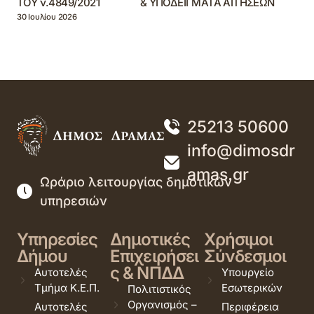
ΤΟΥ ν.4849/2021 & ΥΠΟΔΕΙΓΜΑΤΑ ΑΙΤΗΣΕΩΝ
30 Ιουλίου 2026
25213 50600
info@dimosdr
amas.gr
Ωράριο λειτουργίας δημοτικών
υπηρεσιών
Υπηρεσίες
Δημοτικές
Χρήσιμοι
Δήμου
Επιχειρήσει
Σύνδεσμοι
ς & ΝΠΔΔ
Αυτοτελές
Υπουργείο
Τμήμα Κ.Ε.Π.
Εσωτερικών
Πολιτιστικός
Οργανισμός –
Αυτοτελές
Περιφέρεια