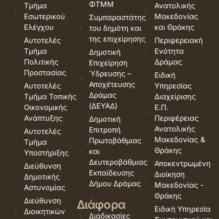
ΦΤΜΜ
Τμήμα
Ανατολικής
Εσωτερικού
Μακεδονίας
Συμπαραστάτης
Ελέγχου
και Θράκης
του δημότη και
της επιχείρησης
Αυτοτελές
Περιφερειακή
Τμήμα
Ενότητα
Δημοτική
Πολιτικής
Δράμας
Επιχείρηση
Προστασίας
Ύδρευσης –
Ειδική
Αποχέτευσης
Αυτοτελές
Υπηρεσίας
Δράμας
Τμήμα Τοπικής
Διαχείρισης
(ΔΕΥΑΔ)
Οικονομικής
Ε.Π.
Ανάπτυξης
Περιφέρειας
Δημοτική
Ανατολικής
Επιτροπή
Αυτοτελές
Μακεδονίας &
Πρωτοβάθμιας
Τμήμα
Θράκης
και
Υποστήριξης
Δευτεροβάθμιας
Αποκεντρωμένη
Διεύθυνση
Εκπαίδευσης
Διοίκηση
Δημοτικής
Δήμου Δράμας
Μακεδονίας -
Αστυνομίας
Θράκης
Διεύθυνση
Διάφορα
Ειδική Υπηρεσία
Διοικητικών
Διαδικασίες