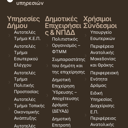
υπηρεσιών
Υπηρεσίες
Δημοτικές
Χρήσιμοι
Δήμου
Επιχειρήσει
Σύνδεσμοι
ς & ΝΠΔΔ
Αυτοτελές
Υπουργείο
Τμήμα Κ.Ε.Π.
Εσωτερικών
Πολιτιστικός
Οργανισμός –
Αυτοτελές
Περιφέρεια
ΦΤΜΜ
Τμήμα
Ανατολικής
Εσωτερικού
Μακεδονίας
Συμπαραστάτης
Ελέγχου
και Θράκης
του δημότη και
της επιχείρησης
Αυτοτελές
Περιφερειακή
Τμήμα
Ενότητα
Δημοτική
Πολιτικής
Δράμας
Επιχείρηση
Προστασίας
Ύδρευσης –
Ειδική
Αποχέτευσης
Αυτοτελές
Υπηρεσίας
Δράμας
Τμήμα Τοπικής
Διαχείρισης
(ΔΕΥΑΔ)
Οικονομικής
Ε.Π.
Ανάπτυξης
Περιφέρειας
Δημοτική
Ανατολικής
Επιτροπή
Αυτοτελές