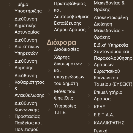
Μακεδονίας &
Πρωτοβάθμιας
Τμήμα
Θράκης
και
Υποστήριξης
Δευτεροβάθμιας
Αποκεντρωμένη
Διεύθυνση
Εκπαίδευσης
Διοίκηση
Δημοτικής
Δήμου Δράμας
Μακεδονίας -
Αστυνομίας
Θράκης
Διεύθυνση
Διάφορα
Ειδική Υπηρεσία
Διοικητικών
Διαδικασίες
Συντονισμού και
Υπηρεσιών
Χάρτης
Παρακολούθησης
Διεύθυνση
δικαιωμάτων
Δράσεων
Δόμησης
και
Ευρωπαϊκού
Διεύθυνση
υποχρεώσεων
Κοινωνικού
Καθαριότητας
του δημότη
Ταμείου (ΕΥΣΕΚΤ)
&
Μάθε που
Επιμελητήριο
Ανακύκλωσης
ψηφίζεις
Δράμας
Διεύθυνση
Υπηρεσίες
ΚΕΔΕ
Κοινωνικής
Τ.Π.Ε.
Ε.Ε.Τ.Α.Α.
Προστασίας,
Παιδείας και
ΚΑΛΛΙΚΡΑΤΗΣ
Πολιτισμού
Γενική