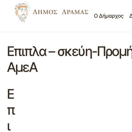
Ο Δήμαρχος
Επιπλα – σκεύη-Προμή
ΑμεΑ
Ε
π
ι