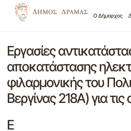
Ο Δήμαρχος
Εργασίες αντικατάστα
αποκατάστασης ηλεκτ
φιλαρμονικής του Πολι
Βεργίνας 218Α) για τι
Ε