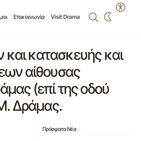
μοι
Επικοινωνία
Visit Drama
 και κατασκευής και
εων αίθουσας
άμας (επί της οδού
.Μ. Δράμας.
Πρόσφατα Νέα