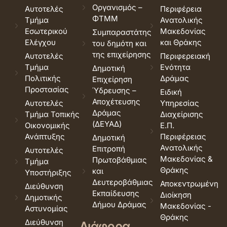
Οργανισμός –
Αυτοτελές
Περιφέρεια
ΦΤΜΜ
Τμήμα
Ανατολικής
Εσωτερικού
Μακεδονίας
Συμπαραστάτης
Ελέγχου
και Θράκης
του δημότη και
της επιχείρησης
Αυτοτελές
Περιφερειακή
Τμήμα
Ενότητα
Δημοτική
Πολιτικής
Δράμας
Επιχείρηση
Προστασίας
Ύδρευσης –
Ειδική
Αποχέτευσης
Αυτοτελές
Υπηρεσίας
Δράμας
Τμήμα Τοπικής
Διαχείρισης
(ΔΕΥΑΔ)
Οικονομικής
Ε.Π.
Ανάπτυξης
Περιφέρειας
Δημοτική
Ανατολικής
Επιτροπή
Αυτοτελές
Μακεδονίας &
Πρωτοβάθμιας
Τμήμα
Θράκης
και
Υποστήριξης
Δευτεροβάθμιας
Αποκεντρωμένη
Διεύθυνση
Εκπαίδευσης
Διοίκηση
Δημοτικής
Δήμου Δράμας
Μακεδονίας -
Αστυνομίας
Θράκης
Διεύθυνση
Διάφορα