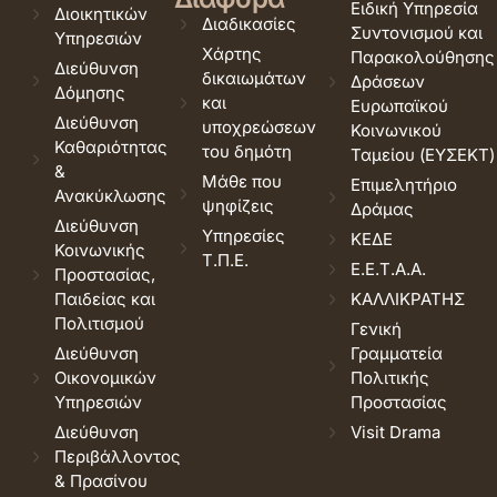
Ειδική Υπηρεσία
Διοικητικών
Διαδικασίες
Συντονισμού και
Υπηρεσιών
Χάρτης
Παρακολούθησης
Διεύθυνση
δικαιωμάτων
Δράσεων
Δόμησης
και
Ευρωπαϊκού
Διεύθυνση
υποχρεώσεων
Κοινωνικού
Καθαριότητας
του δημότη
Ταμείου (ΕΥΣΕΚΤ)
&
Μάθε που
Επιμελητήριο
Ανακύκλωσης
ψηφίζεις
Δράμας
Διεύθυνση
Υπηρεσίες
ΚΕΔΕ
Κοινωνικής
Τ.Π.Ε.
Ε.Ε.Τ.Α.Α.
Προστασίας,
Παιδείας και
ΚΑΛΛΙΚΡΑΤΗΣ
Πολιτισμού
Γενική
Διεύθυνση
Γραμματεία
Οικονομικών
Πολιτικής
Υπηρεσιών
Προστασίας
Διεύθυνση
Visit Drama
Περιβάλλοντος
& Πρασίνου