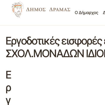
Ο Δήμαρχος
Εργοδοτικές εισφορέ
ΣΧΟΛ.ΜΟΝΑΔΩΝ ΙΔΙΟΙ
Ε
ρ
γ