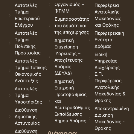
Οργανισμός –
Αυτοτελές
Περιφέρεια
ΦΤΜΜ
Τμήμα
Ανατολικής
Εσωτερικού
Μακεδονίας
Συμπαραστάτης
Ελέγχου
και Θράκης
του δημότη και
της επιχείρησης
Αυτοτελές
Περιφερειακή
Τμήμα
Ενότητα
Δημοτική
Πολιτικής
Δράμας
Επιχείρηση
Προστασίας
Ύδρευσης –
Ειδική
Αποχέτευσης
Αυτοτελές
Υπηρεσίας
Δράμας
Τμήμα Τοπικής
Διαχείρισης
(ΔΕΥΑΔ)
Οικονομικής
Ε.Π.
Ανάπτυξης
Περιφέρειας
Δημοτική
Ανατολικής
Επιτροπή
Αυτοτελές
Μακεδονίας &
Πρωτοβάθμιας
Τμήμα
Θράκης
και
Υποστήριξης
Δευτεροβάθμιας
Αποκεντρωμένη
Διεύθυνση
Εκπαίδευσης
Διοίκηση
Δημοτικής
Δήμου Δράμας
Μακεδονίας -
Αστυνομίας
Θράκης
Διεύθυνση
Διάφορα