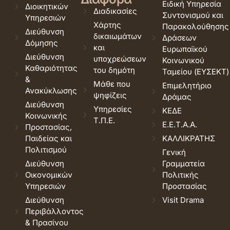
Ειδική Υπηρεσία
Διοικητικών
Διαδικασίες
Συντονισμού και
Υπηρεσιών
Χάρτης
Παρακολούθησης
Διεύθυνση
δικαιωμάτων
Δράσεων
Δόμησης
και
Ευρωπαϊκού
Διεύθυνση
υποχρεώσεων
Κοινωνικού
Καθαριότητας
του δημότη
Ταμείου (ΕΥΣΕΚΤ)
&
Μάθε που
Επιμελητήριο
Ανακύκλωσης
ψηφίζεις
Δράμας
Διεύθυνση
Υπηρεσίες
ΚΕΔΕ
Κοινωνικής
Τ.Π.Ε.
Ε.Ε.Τ.Α.Α.
Προστασίας,
Παιδείας και
ΚΑΛΛΙΚΡΑΤΗΣ
Πολιτισμού
Γενική
Διεύθυνση
Γραμματεία
Οικονομικών
Πολιτικής
Υπηρεσιών
Προστασίας
Διεύθυνση
Visit Drama
Περιβάλλοντος
& Πρασίνου