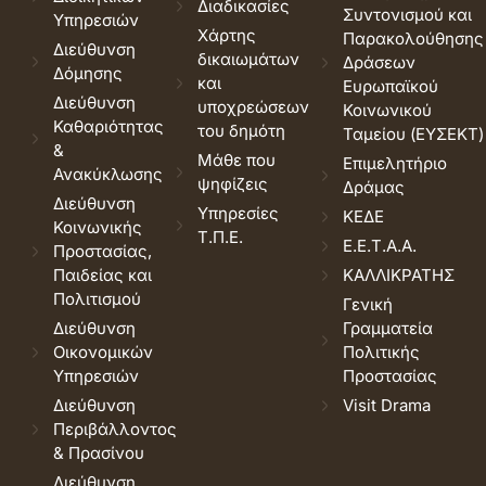
Διαδικασίες
Συντονισμού και
Υπηρεσιών
Χάρτης
Παρακολούθησης
Διεύθυνση
δικαιωμάτων
Δράσεων
Δόμησης
και
Ευρωπαϊκού
Διεύθυνση
υποχρεώσεων
Κοινωνικού
Καθαριότητας
του δημότη
Ταμείου (ΕΥΣΕΚΤ)
&
Μάθε που
Επιμελητήριο
Ανακύκλωσης
ψηφίζεις
Δράμας
Διεύθυνση
Υπηρεσίες
ΚΕΔΕ
Κοινωνικής
Τ.Π.Ε.
Ε.Ε.Τ.Α.Α.
Προστασίας,
Παιδείας και
ΚΑΛΛΙΚΡΑΤΗΣ
Πολιτισμού
Γενική
Διεύθυνση
Γραμματεία
Οικονομικών
Πολιτικής
Υπηρεσιών
Προστασίας
Διεύθυνση
Visit Drama
Περιβάλλοντος
& Πρασίνου
Διεύθυνση