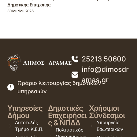
Δημοτικής Επιτροπής
30 Ιουλίου 2026
25213 50600
info@dimosdr
amas.gr
Ωράριο λειτουργίας δημοτικών
υπηρεσιών
Υπηρεσίες
Δημοτικές
Χρήσιμοι
Δήμου
Επιχειρήσει
Σύνδεσμοι
ς & ΝΠΔΔ
Αυτοτελές
Υπουργείο
Τμήμα Κ.Ε.Π.
Εσωτερικών
Πολιτιστικός
Οργανισμός –