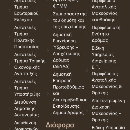
Αυτοτελές
Περιφέρεια
ΦΤΜΜ
Τμήμα
Ανατολικής
Εσωτερικού
Μακεδονίας
Συμπαραστάτης
Ελέγχου
και Θράκης
του δημότη και
της επιχείρησης
Αυτοτελές
Περιφερειακή
Τμήμα
Ενότητα
Δημοτική
Πολιτικής
Δράμας
Επιχείρηση
Προστασίας
Ύδρευσης –
Ειδική
Αποχέτευσης
Αυτοτελές
Υπηρεσίας
Δράμας
Τμήμα Τοπικής
Διαχείρισης
(ΔΕΥΑΔ)
Οικονομικής
Ε.Π.
Ανάπτυξης
Περιφέρειας
Δημοτική
Ανατολικής
Επιτροπή
Αυτοτελές
Μακεδονίας &
Πρωτοβάθμιας
Τμήμα
Θράκης
και
Υποστήριξης
Δευτεροβάθμιας
Αποκεντρωμένη
Διεύθυνση
Εκπαίδευσης
Διοίκηση
Δημοτικής
Δήμου Δράμας
Μακεδονίας -
Αστυνομίας
Θράκης
Διεύθυνση
Διάφορα
Ειδική Υπηρεσία
Διοικητικών