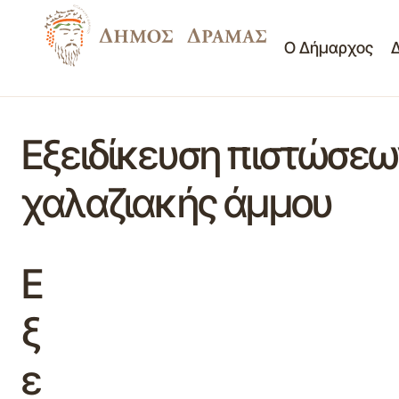
Ο Δήμαρχος
Εξειδίκευση πιστώσεω
χαλαζιακής άμμου
Ε
ξ
ε