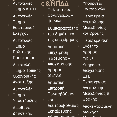
ς & ΝΠΔΔ
Αυτοτελές
Υπουργείο
Τμήμα Κ.Ε.Π.
Εσωτερικών
Πολιτιστικός
Οργανισμός –
Αυτοτελές
Περιφέρεια
ΦΤΜΜ
Τμήμα
Ανατολικής
Εσωτερικού
Μακεδονίας
Συμπαραστάτης
Ελέγχου
και Θράκης
του δημότη και
της επιχείρησης
Αυτοτελές
Περιφερειακή
Τμήμα
Ενότητα
Δημοτική
Πολιτικής
Δράμας
Επιχείρηση
Προστασίας
Ύδρευσης –
Ειδική
Αποχέτευσης
Αυτοτελές
Υπηρεσίας
Δράμας
Τμήμα Τοπικής
Διαχείρισης
(ΔΕΥΑΔ)
Οικονομικής
Ε.Π.
Ανάπτυξης
Περιφέρειας
Δημοτική
Ανατολικής
Επιτροπή
Αυτοτελές
Μακεδονίας &
Πρωτοβάθμιας
Τμήμα
Θράκης
και
Υποστήριξης
Δευτεροβάθμιας
Αποκεντρωμένη
Διεύθυνση
Εκπαίδευσης
Διοίκηση
Δημοτικής
Δήμου Δράμας