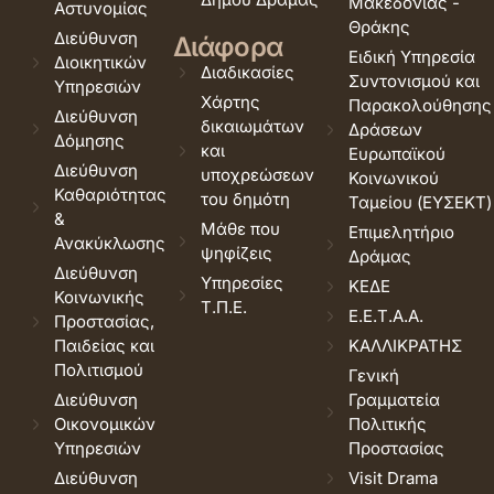
Μακεδονίας -
Αστυνομίας
Θράκης
Διεύθυνση
Διάφορα
Ειδική Υπηρεσία
Διοικητικών
Διαδικασίες
Συντονισμού και
Υπηρεσιών
Χάρτης
Παρακολούθησης
Διεύθυνση
δικαιωμάτων
Δράσεων
Δόμησης
και
Ευρωπαϊκού
Διεύθυνση
υποχρεώσεων
Κοινωνικού
Καθαριότητας
του δημότη
Ταμείου (ΕΥΣΕΚΤ)
&
Μάθε που
Επιμελητήριο
Ανακύκλωσης
ψηφίζεις
Δράμας
Διεύθυνση
Υπηρεσίες
ΚΕΔΕ
Κοινωνικής
Τ.Π.Ε.
Ε.Ε.Τ.Α.Α.
Προστασίας,
Παιδείας και
ΚΑΛΛΙΚΡΑΤΗΣ
Πολιτισμού
Γενική
Διεύθυνση
Γραμματεία
Οικονομικών
Πολιτικής
Υπηρεσιών
Προστασίας
Διεύθυνση
Visit Drama