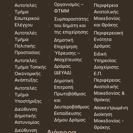
Οργανισμός –
Αυτοτελές
Περιφέρεια
ΦΤΜΜ
Τμήμα
Ανατολικής
Εσωτερικού
Μακεδονίας
Συμπαραστάτης
Ελέγχου
και Θράκης
του δημότη και
της επιχείρησης
Αυτοτελές
Περιφερειακή
Τμήμα
Ενότητα
Δημοτική
Πολιτικής
Δράμας
Επιχείρηση
Προστασίας
Ύδρευσης –
Ειδική
Αποχέτευσης
Αυτοτελές
Υπηρεσίας
Δράμας
Τμήμα Τοπικής
Διαχείρισης
(ΔΕΥΑΔ)
Οικονομικής
Ε.Π.
Ανάπτυξης
Περιφέρειας
Δημοτική
Ανατολικής
Επιτροπή
Αυτοτελές
Μακεδονίας &
Πρωτοβάθμιας
Τμήμα
Θράκης
και
Υποστήριξης
Δευτεροβάθμιας
Αποκεντρωμένη
Διεύθυνση
Εκπαίδευσης
Διοίκηση
Δημοτικής
Δήμου Δράμας
Μακεδονίας -
Αστυνομίας
Θράκης
Διεύθυνση
Διάφορα