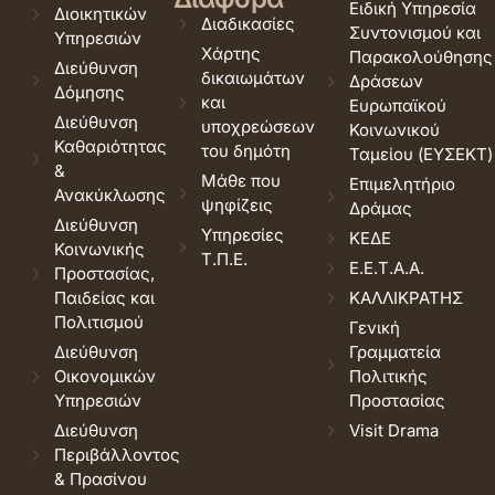
Ειδική Υπηρεσία
Διοικητικών
Διαδικασίες
Συντονισμού και
Υπηρεσιών
Χάρτης
Παρακολούθησης
Διεύθυνση
δικαιωμάτων
Δράσεων
Δόμησης
και
Ευρωπαϊκού
Διεύθυνση
υποχρεώσεων
Κοινωνικού
Καθαριότητας
του δημότη
Ταμείου (ΕΥΣΕΚΤ)
&
Μάθε που
Επιμελητήριο
Ανακύκλωσης
ψηφίζεις
Δράμας
Διεύθυνση
Υπηρεσίες
ΚΕΔΕ
Κοινωνικής
Τ.Π.Ε.
Ε.Ε.Τ.Α.Α.
Προστασίας,
Παιδείας και
ΚΑΛΛΙΚΡΑΤΗΣ
Πολιτισμού
Γενική
Διεύθυνση
Γραμματεία
Οικονομικών
Πολιτικής
Υπηρεσιών
Προστασίας
Διεύθυνση
Visit Drama
Περιβάλλοντος
& Πρασίνου