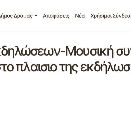
Δήμος Δράμας
Αποφάσεις
Νέα
Χρήσιμοι Σύνδεσ
κδηλώσεων-Μουσική συν
t στο πλαισιο της εκδή