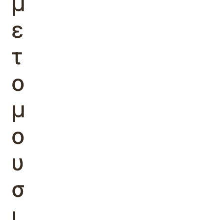
μ
ε
τ
ο
μ
ο
υ
σ
ι