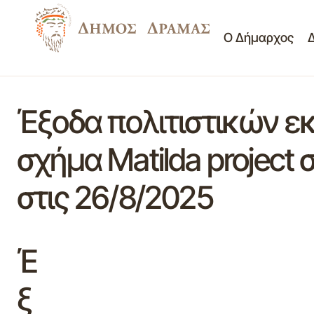
Ο Δήμαρχος
Έξοδα πολιτιστικών ε
σχήμα Μatilda projec
στις 26/8/2025
Έ
ξ