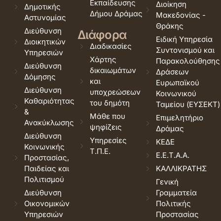
Εκπαίδευσης
Διοίκηση
Δημοτικής
Δήμου Δράμας
Μακεδονίας -
Αστυνομίας
Θράκης
Διεύθυνση
Διάφορα
Ειδική Υπηρεσία
Διοικητικών
Διαδικασίες
Συντονισμού και
Υπηρεσιών
Χάρτης
Παρακολούθησης
Διεύθυνση
δικαιωμάτων
Δράσεων
Δόμησης
και
Ευρωπαϊκού
Διεύθυνση
υποχρεώσεων
Κοινωνικού
Καθαριότητας
του δημότη
Ταμείου (ΕΥΣΕΚΤ)
&
Μάθε που
Επιμελητήριο
Ανακύκλωσης
ψηφίζεις
Δράμας
Διεύθυνση
Υπηρεσίες
ΚΕΔΕ
Κοινωνικής
Τ.Π.Ε.
Ε.Ε.Τ.Α.Α.
Προστασίας,
Παιδείας και
ΚΑΛΛΙΚΡΑΤΗΣ
Πολιτισμού
Γενική
Διεύθυνση
Γραμματεία
Οικονομικών
Πολιτικής
Υπηρεσιών
Προστασίας