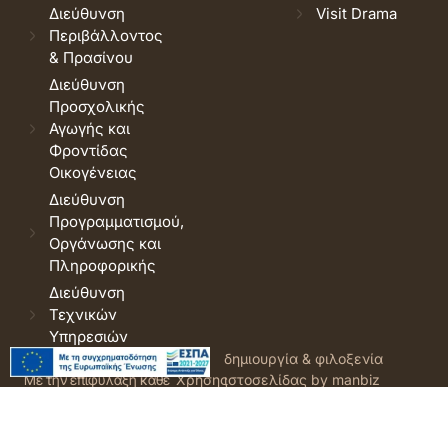
Διεύθυνση
Visit Drama
Περιβάλλοντος
& Πρασίνου
Διεύθυνση
Προσχολικής
Αγωγής και
Φροντίδας
Οικογένειας
Διεύθυνση
Προγραμματισμού,
Οργάνωσης και
Πληροφορικής
Διεύθυνση
Τεχνικών
Υπηρεσιών
© 2026 Δήμος Δράμας.
Όροι
δημιουργία & φιλοξενία
Με την επιφύλαξη κάθε
Χρήσης
ιστοσελίδας by manbiz
νόμιμου δικαιώματος.