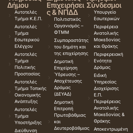
Δήμου
Επιχειρήσει
Σύνδεσμοι
ς & ΝΠΔΔ
Αυτοτελές
Υπουργείο
Τμήμα Κ.Ε.Π.
Εσωτερικών
Πολιτιστικός
Οργανισμός –
Αυτοτελές
Περιφέρεια
ΦΤΜΜ
Τμήμα
Ανατολικής
Εσωτερικού
Μακεδονίας
Συμπαραστάτης
Ελέγχου
και Θράκης
του δημότη και
της επιχείρησης
Αυτοτελές
Περιφερειακή
Τμήμα
Ενότητα
Δημοτική
Πολιτικής
Δράμας
Επιχείρηση
Προστασίας
Ύδρευσης –
Ειδική
Αποχέτευσης
Αυτοτελές
Υπηρεσίας
Δράμας
Τμήμα Τοπικής
Διαχείρισης
(ΔΕΥΑΔ)
Οικονομικής
Ε.Π.
Ανάπτυξης
Περιφέρειας
Δημοτική
Ανατολικής
Επιτροπή
Αυτοτελές
Μακεδονίας &
Πρωτοβάθμιας
Τμήμα
Θράκης
και
Υποστήριξης
Δευτεροβάθμιας
Αποκεντρωμένη
Διεύθυνση