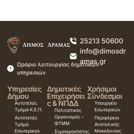
25213 50600
info@dimosdr
amas.gr
Ωράριο λειτουργίας δημοτικών
υπηρεσιών
Υπηρεσίες
Δημοτικές
Χρήσιμοι
Δήμου
Επιχειρήσει
Σύνδεσμοι
ς & ΝΠΔΔ
Αυτοτελές
Υπουργείο
Τμήμα Κ.Ε.Π.
Εσωτερικών
Πολιτιστικός
Οργανισμός –
Αυτοτελές
Περιφέρεια
ΦΤΜΜ
Τμήμα
Ανατολικής
Εσωτερικού
Μακεδονίας
Συμπαραστάτης