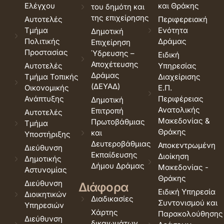
Ελέγχου
και Θράκης
του δημότη και
της επιχείρησης
Αυτοτελές
Περιφερειακή
Τμήμα
Ενότητα
Δημοτική
Πολιτικής
Δράμας
Επιχείρηση
Προστασίας
Ύδρευσης –
Ειδική
Αποχέτευσης
Αυτοτελές
Υπηρεσίας
Δράμας
Τμήμα Τοπικής
Διαχείρισης
(ΔΕΥΑΔ)
Οικονομικής
Ε.Π.
Ανάπτυξης
Περιφέρειας
Δημοτική
Ανατολικής
Επιτροπή
Αυτοτελές
Μακεδονίας &
Πρωτοβάθμιας
Τμήμα
Θράκης
και
Υποστήριξης
Δευτεροβάθμιας
Αποκεντρωμένη
Διεύθυνση
Εκπαίδευσης
Διοίκηση
Δημοτικής
Δήμου Δράμας
Μακεδονίας -
Αστυνομίας
Θράκης
Διεύθυνση
Διάφορα
Ειδική Υπηρεσία
Διοικητικών
Διαδικασίες
Συντονισμού και
Υπηρεσιών
Χάρτης
Παρακολούθησης
Διεύθυνση
δικαιωμάτων