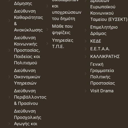
Δράσεων
Δόμησης
και
Ευρωπαϊκού
Διεύθυνση
υποχρεώσεων
Κοινωνικού
Καθαριότητας
του δημότη
Ταμείου (ΕΥΣΕΚΤ)
&
Μάθε που
Επιμελητήριο
Ανακύκλωσης
ψηφίζεις
Δράμας
Διεύθυνση
Υπηρεσίες
ΚΕΔΕ
Κοινωνικής
Τ.Π.Ε.
Ε.Ε.Τ.Α.Α.
Προστασίας,
Παιδείας και
ΚΑΛΛΙΚΡΑΤΗΣ
Πολιτισμού
Γενική
Διεύθυνση
Γραμματεία
Οικονομικών
Πολιτικής
Υπηρεσιών
Προστασίας
Διεύθυνση
Visit Drama
Περιβάλλοντος
& Πρασίνου
Διεύθυνση
Προσχολικής
Αγωγής και