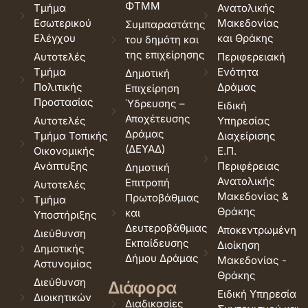
ΦΤΜΜ
Τμήμα
Ανατολικής
Εσωτερικού
Μακεδονίας
Συμπαραστάτης
Ελέγχου
και Θράκης
του δημότη και
της επιχείρησης
Αυτοτελές
Περιφερειακή
Τμήμα
Ενότητα
Δημοτική
Πολιτικής
Δράμας
Επιχείρηση
Προστασίας
Ύδρευσης –
Ειδική
Αποχέτευσης
Αυτοτελές
Υπηρεσίας
Δράμας
Τμήμα Τοπικής
Διαχείρισης
(ΔΕΥΑΔ)
Οικονομικής
Ε.Π.
Ανάπτυξης
Περιφέρειας
Δημοτική
Ανατολικής
Επιτροπή
Αυτοτελές
Μακεδονίας &
Πρωτοβάθμιας
Τμήμα
Θράκης
και
Υποστήριξης
Δευτεροβάθμιας
Αποκεντρωμένη
Διεύθυνση
Εκπαίδευσης
Διοίκηση
Δημοτικής
Δήμου Δράμας
Μακεδονίας -
Αστυνομίας
Θράκης
Διεύθυνση
Διάφορα
Ειδική Υπηρεσία
Διοικητικών
Διαδικασίες