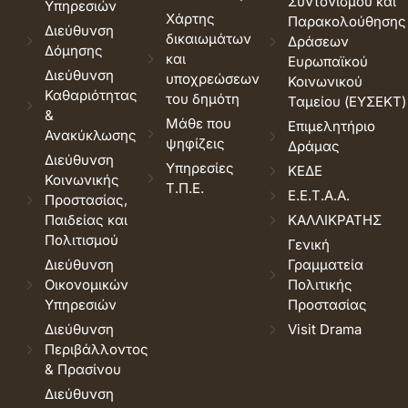
Συντονισμού και
Υπηρεσιών
Χάρτης
Παρακολούθησης
Διεύθυνση
δικαιωμάτων
Δράσεων
Δόμησης
και
Ευρωπαϊκού
Διεύθυνση
υποχρεώσεων
Κοινωνικού
Καθαριότητας
του δημότη
Ταμείου (ΕΥΣΕΚΤ)
&
Μάθε που
Επιμελητήριο
Ανακύκλωσης
ψηφίζεις
Δράμας
Διεύθυνση
Υπηρεσίες
ΚΕΔΕ
Κοινωνικής
Τ.Π.Ε.
Ε.Ε.Τ.Α.Α.
Προστασίας,
Παιδείας και
ΚΑΛΛΙΚΡΑΤΗΣ
Πολιτισμού
Γενική
Διεύθυνση
Γραμματεία
Οικονομικών
Πολιτικής
Υπηρεσιών
Προστασίας
Διεύθυνση
Visit Drama
Περιβάλλοντος
& Πρασίνου
Διεύθυνση