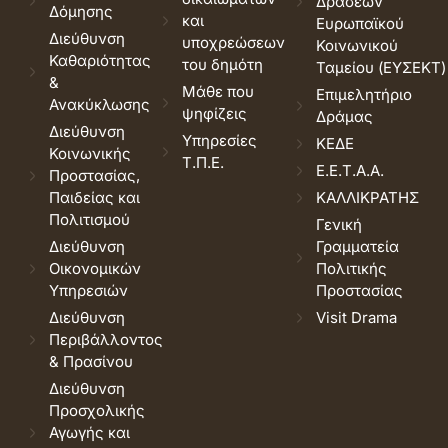
Δράσεων
Δόμησης
και
Ευρωπαϊκού
Διεύθυνση
υποχρεώσεων
Κοινωνικού
Καθαριότητας
του δημότη
Ταμείου (ΕΥΣΕΚΤ)
&
Μάθε που
Επιμελητήριο
Ανακύκλωσης
ψηφίζεις
Δράμας
Διεύθυνση
Υπηρεσίες
ΚΕΔΕ
Κοινωνικής
Τ.Π.Ε.
Ε.Ε.Τ.Α.Α.
Προστασίας,
Παιδείας και
ΚΑΛΛΙΚΡΑΤΗΣ
Πολιτισμού
Γενική
Διεύθυνση
Γραμματεία
Οικονομικών
Πολιτικής
Υπηρεσιών
Προστασίας
Διεύθυνση
Visit Drama
Περιβάλλοντος
& Πρασίνου
Διεύθυνση
Προσχολικής
Αγωγής και