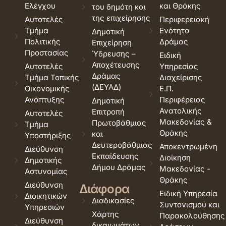
Ελέγχου
και Θράκης
του δημότη και
της επιχείρησης
Αυτοτελές
Περιφερειακή
Τμήμα
Ενότητα
Δημοτική
Πολιτικής
Δράμας
Επιχείρηση
Προστασίας
Ύδρευσης –
Ειδική
Αποχέτευσης
Αυτοτελές
Υπηρεσίας
Δράμας
Τμήμα Τοπικής
Διαχείρισης
(ΔΕΥΑΔ)
Οικονομικής
Ε.Π.
Ανάπτυξης
Περιφέρειας
Δημοτική
Ανατολικής
Επιτροπή
Αυτοτελές
Μακεδονίας &
Πρωτοβάθμιας
Τμήμα
Θράκης
και
Υποστήριξης
Δευτεροβάθμιας
Αποκεντρωμένη
Διεύθυνση
Εκπαίδευσης
Διοίκηση
Δημοτικής
Δήμου Δράμας
Μακεδονίας -
Αστυνομίας
Θράκης
Διεύθυνση
Διάφορα
Ειδική Υπηρεσία
Διοικητικών
Διαδικασίες
Συντονισμού και
Υπηρεσιών
Χάρτης
Παρακολούθησης
Διεύθυνση
δικαιωμάτων