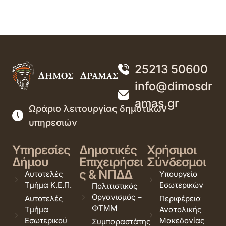
25213 50600
info@dimosdr
amas.gr
Ωράριο λειτουργίας δημοτικών
υπηρεσιών
Υπηρεσίες
Δημοτικές
Χρήσιμοι
Δήμου
Επιχειρήσει
Σύνδεσμοι
ς & ΝΠΔΔ
Αυτοτελές
Υπουργείο
Τμήμα Κ.Ε.Π.
Εσωτερικών
Πολιτιστικός
Οργανισμός –
Αυτοτελές
Περιφέρεια
ΦΤΜΜ
Τμήμα
Ανατολικής
Εσωτερικού
Μακεδονίας
Συμπαραστάτης