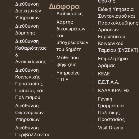
Θράκης
Διεύθυνση
Διάφορα
Ειδική Υπηρεσία
Διοικητικών
Διαδικασίες
Συντονισμού και
Υπηρεσιών
Χάρτης
Παρακολούθησης
Διεύθυνση
δικαιωμάτων
Δράσεων
Δόμησης
και
Ευρωπαϊκού
Διεύθυνση
υποχρεώσεων
Κοινωνικού
Καθαριότητας
του δημότη
Ταμείου (ΕΥΣΕΚΤ)
&
Μάθε που
Επιμελητήριο
Ανακύκλωσης
ψηφίζεις
Δράμας
Διεύθυνση
Υπηρεσίες
ΚΕΔΕ
Κοινωνικής
Τ.Π.Ε.
Ε.Ε.Τ.Α.Α.
Προστασίας,
Παιδείας και
ΚΑΛΛΙΚΡΑΤΗΣ
Πολιτισμού
Γενική
Διεύθυνση
Γραμματεία
Οικονομικών
Πολιτικής
Υπηρεσιών
Προστασίας
Διεύθυνση
Visit Drama
Περιβάλλοντος