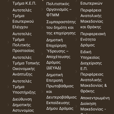
Τμήμα Κ.Ε.Π.
Εσωτερικών
Πολιτιστικός
Οργανισμός –
Αυτοτελές
Περιφέρεια
ΦΤΜΜ
Τμήμα
Ανατολικής
Εσωτερικού
Μακεδονίας
Συμπαραστάτης
Ελέγχου
και Θράκης
του δημότη και
της επιχείρησης
Αυτοτελές
Περιφερειακή
Τμήμα
Ενότητα
Δημοτική
Πολιτικής
Δράμας
Επιχείρηση
Προστασίας
Ύδρευσης –
Ειδική
Αποχέτευσης
Αυτοτελές
Υπηρεσίας
Δράμας
Τμήμα Τοπικής
Διαχείρισης
(ΔΕΥΑΔ)
Οικονομικής
Ε.Π.
Ανάπτυξης
Περιφέρειας
Δημοτική
Ανατολικής
Επιτροπή
Αυτοτελές
Μακεδονίας &
Πρωτοβάθμιας
Τμήμα
Θράκης
και
Υποστήριξης
Δευτεροβάθμιας
Αποκεντρωμένη
Διεύθυνση
Εκπαίδευσης
Διοίκηση
Δημοτικής
Δήμου Δράμας
Μακεδονίας -
Αστυνομίας