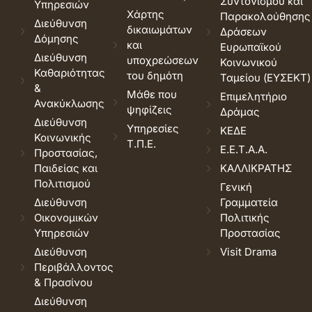
Συντονισμού και
Υπηρεσιών
Χάρτης
Παρακολούθησης
Διεύθυνση
δικαιωμάτων
Δράσεων
Δόμησης
και
Ευρωπαϊκού
Διεύθυνση
υποχρεώσεων
Κοινωνικού
Καθαριότητας
του δημότη
Ταμείου (ΕΥΣΕΚΤ)
&
Μάθε που
Επιμελητήριο
Ανακύκλωσης
ψηφίζεις
Δράμας
Διεύθυνση
Υπηρεσίες
ΚΕΔΕ
Κοινωνικής
Τ.Π.Ε.
Ε.Ε.Τ.Α.Α.
Προστασίας,
Παιδείας και
ΚΑΛΛΙΚΡΑΤΗΣ
Πολιτισμού
Γενική
Διεύθυνση
Γραμματεία
Οικονομικών
Πολιτικής
Υπηρεσιών
Προστασίας
Διεύθυνση
Visit Drama
Περιβάλλοντος
& Πρασίνου
Διεύθυνση