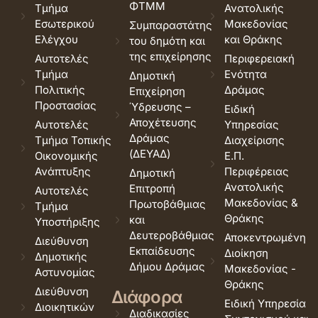
ΦΤΜΜ
Τμήμα
Ανατολικής
Εσωτερικού
Μακεδονίας
Συμπαραστάτης
Ελέγχου
και Θράκης
του δημότη και
της επιχείρησης
Αυτοτελές
Περιφερειακή
Τμήμα
Ενότητα
Δημοτική
Πολιτικής
Δράμας
Επιχείρηση
Προστασίας
Ύδρευσης –
Ειδική
Αποχέτευσης
Αυτοτελές
Υπηρεσίας
Δράμας
Τμήμα Τοπικής
Διαχείρισης
(ΔΕΥΑΔ)
Οικονομικής
Ε.Π.
Ανάπτυξης
Περιφέρειας
Δημοτική
Ανατολικής
Επιτροπή
Αυτοτελές
Μακεδονίας &
Πρωτοβάθμιας
Τμήμα
Θράκης
και
Υποστήριξης
Δευτεροβάθμιας
Αποκεντρωμένη
Διεύθυνση
Εκπαίδευσης
Διοίκηση
Δημοτικής
Δήμου Δράμας
Μακεδονίας -
Αστυνομίας
Θράκης
Διεύθυνση
Διάφορα
Ειδική Υπηρεσία
Διοικητικών
Διαδικασίες