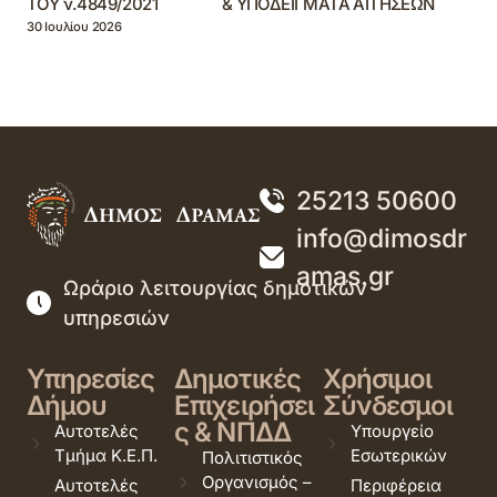
ΤΟΥ ν.4849/2021 & ΥΠΟΔΕΙΓΜΑΤΑ ΑΙΤΗΣΕΩΝ
30 Ιουλίου 2026
25213 50600
info@dimosdr
amas.gr
Ωράριο λειτουργίας δημοτικών
υπηρεσιών
Υπηρεσίες
Δημοτικές
Χρήσιμοι
Δήμου
Επιχειρήσει
Σύνδεσμοι
ς & ΝΠΔΔ
Αυτοτελές
Υπουργείο
Τμήμα Κ.Ε.Π.
Εσωτερικών
Πολιτιστικός
Οργανισμός –
Αυτοτελές
Περιφέρεια